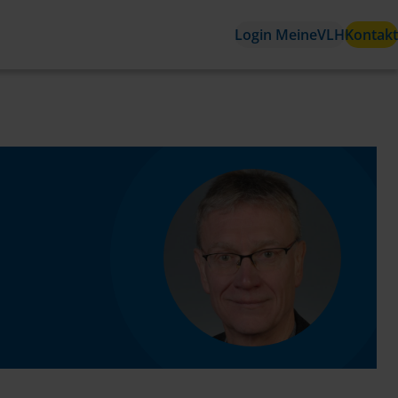
Login MeineVLH
Kontakt