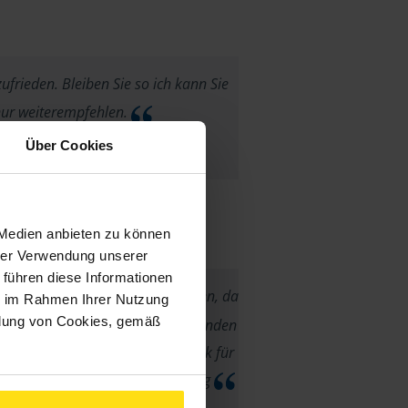
ufrieden. Bleiben Sie so ich kann Sie
ur weiterempfehlen.
Über Cookies
anonymes VLH-Mitglied
 Medien anbieten zu können
hrer Verwendung unserer
 führen diese Informationen
ich auf diesem Weg nur bedanken, da
ie im Rahmen Ihrer Nutzung
ndung von Cookies, gemäß
en Jahren in ganz wunderbaren Händen
um die Steuererklärung geht. Dank für
ratung und schnelle Bearbeitung