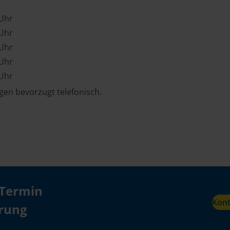
 Uhr
 Uhr
 Uhr
 Uhr
 Uhr
en bevorzugt telefonisch.
 Termin
Kon
ärung