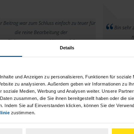
 Beitrag war zum Schluss einfach zu teuer für
Bin sehr z
die reine Bearbeitung der
n
Einkommensteuererklärung.
Details
anonymes VLH-Mitglied
nhalte und Anzeigen zu personalisieren, Funktionen für soziale
Website zu analysieren. Außerdem geben wir Informationen zu I
r soziale Medien, Werbung und Analysen weiter. Unsere Partner
Fachlich höchste Kompetenz vorhanden!
Ich kann m
 Daten zusammen, die Sie ihnen bereitgestellt haben oder die s
lgreiche Beratung in komplexen Fällen genau
. Indem Sie auf Einverstanden klicken, können Sie der Verwe
ich seit einig
ie auch zuverlässige, schnelle Bearbeitung
linie
zustimmen.
bin, wenn es 
acherer Einkommensteuererklärungen. Danke!
Kompetenz, Be