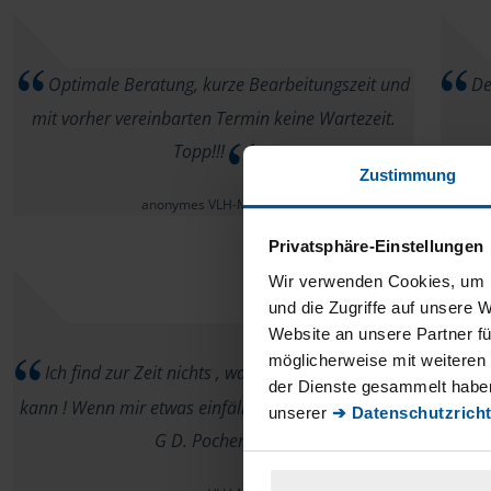
Optimale Beratung, kurze Bearbeitungszeit und
Der
mit vorher vereinbarten Termin keine Wartezeit.
Topp!!!
Zustimmung
anonymes VLH-Mitglied
Privatsphäre-Einstellungen
Wir verwenden Cookies, um I
und die Zugriffe auf unsere 
Website an unsere Partner fü
möglicherweise mit weiteren
Ich find zur Zeit nichts , was man besser machen
Erfo
der Dienste gesammelt haben
kann ! Wenn mir etwas einfällt melde ich mich . M f
w
unserer
➔ Datenschutzricht
G D. Pocher
einf