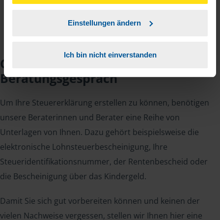
unserer
➔ Datenschutzrichtlinie
zustimmen.
Einstellungen ändern
Ich bin nicht einverstanden
Checkliste für Ihr
Beratungsgespräch
Um Ihre Steuererklärung erstellen zu können, benötigen
unsere Beraterinnen und Berater eine Reihe von
Unterlagen von Ihnen. Dazu gehört beispielsweise die
elektronische Lohnsteuerbescheinigung, Ihre
Steueridentifikationsnummer, der Rentenbescheid oder
die Bescheinigung über das Kindergeld.
Damit Sie sich gut vorbereiten können und keinen der
vielen Nachweise vergessen, stellen wir Ihnen hier eine