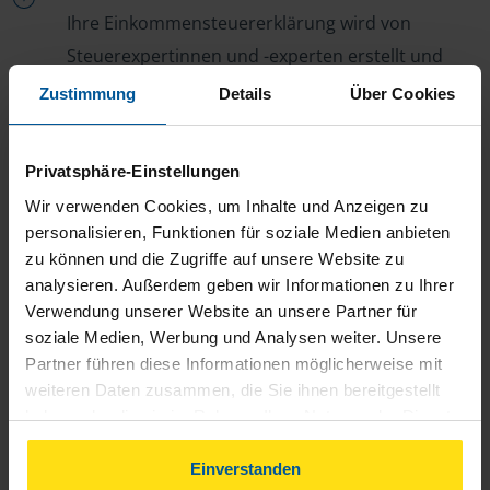
Ihre Einkommensteuererklärung wird von
Steuerexpertinnen und -experten erstellt und
geprüft.
Zustimmung
Details
Über Cookies
Optimierung
Wir sichern Ihnen alle Steuervorteile, die Ihnen
Privatsphäre-Einstellungen
zustehen, und holen das optimale
Wir verwenden Cookies, um Inhalte und Anzeigen zu
Steuerergebnis für Sie raus.
personalisieren, Funktionen für soziale Medien anbieten
zu können und die Zugriffe auf unsere Website zu
Persönliche Beratung
analysieren. Außerdem geben wir Informationen zu Ihrer
Bei Fragen zur Steuer ist Ihre VLH-Beratungsstelle
Verwendung unserer Website an unsere Partner für
immer für Sie da – ohne Zusatzkosten.
soziale Medien, Werbung und Analysen weiter. Unsere
Partner führen diese Informationen möglicherweise mit
Fairer Beitrag
weiteren Daten zusammen, die Sie ihnen bereitgestellt
Sie zahlen für alle unsere Leistungen nur einen
haben oder die sie im Rahmen Ihrer Nutzung der Dienste
jährlichen Mitgliedsbeitrag, der sich nach Ihren
gesammelt haben. Indem Sie auf Einverstanden klicken,
können Sie der Verwendung von Cookies, gemäß
Einverstanden
Jahreseinnahmen richtet.