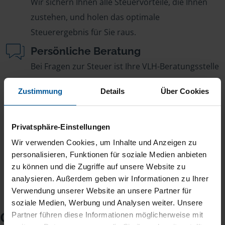
Wir sichern Ihnen alle Steuervorteile, die Ihnen
zustehen, und holen das optimale
Steuerergebnis für Sie raus.
Persönliche Beratung
Bei Fragen zur Steuer ist Ihre VLH-Beratungsstelle
immer für Sie da – ohne Zusatzkosten.
Zustimmung
Details
Über Cookies
Fairer Beitrag
Sie zahlen für alle unsere Leistungen nur einen
Privatsphäre-Einstellungen
jährlichen Mitgliedsbeitrag, der sich nach Ihren
Wir verwenden Cookies, um Inhalte und Anzeigen zu
Jahreseinnahmen richtet.
personalisieren, Funktionen für soziale Medien anbieten
zu können und die Zugriffe auf unsere Website zu
analysieren. Außerdem geben wir Informationen zu Ihrer
Verwendung unserer Website an unsere Partner für
soziale Medien, Werbung und Analysen weiter. Unsere
Checkliste für Ihr
Partner führen diese Informationen möglicherweise mit