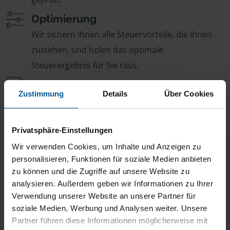
Optimierung
Wir sichern Ihnen alle Steuervorteile, die Ihnen
zustehen, und holen das optimale
Steuerergebnis für Sie raus.
Persönliche Beratung
Zustimmung
Details
Über Cookies
Bei Fragen zur Steuer ist Ihre VLH-Beratungsstelle
immer für Sie da – ohne Zusatzkosten.
Privatsphäre-Einstellungen
Fairer Beitrag
Wir verwenden Cookies, um Inhalte und Anzeigen zu
Sie zahlen für alle unsere Leistungen nur einen
personalisieren, Funktionen für soziale Medien anbieten
jährlichen Mitgliedsbeitrag, der sich nach Ihren
zu können und die Zugriffe auf unsere Website zu
Jahreseinnahmen richtet.
analysieren. Außerdem geben wir Informationen zu Ihrer
Verwendung unserer Website an unsere Partner für
soziale Medien, Werbung und Analysen weiter. Unsere
Partner führen diese Informationen möglicherweise mit