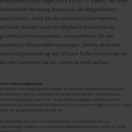
Einkommensteuerfragen nach § 4 Nr. 11 StBerG. Mit einer
individuellen Beratung lassen sich alle Möglichkeiten
ausschöpfen, damit Sie das optimale Steuerergebnis
erhalten. Werden auch Sie Mitglied in Deutschlands
größtem Lohnsteuerverein, und profitieren Sie von
unseren professionellen Leistungen, bereits ab einem
Jahresmitgliedsbeitrag von 39 Euro. Rufen Sie mich gerne
an oder schreiben Sie mir. Ich freue mich auf Sie!
Unsere Beratungsbefugnis
Im Rahmen einer Mitgliedschaft erstellen wir die Einkommensteuererklärung für
Arbeitnehmer, Beamte, Auszubildende, Studierende, Rentner, Pensionäre und
Unterhaltsempfänger nach § 4 Nr. 11 Steuerberatungsgesetz (StBerG). Auch bei
Einkünften aus Vermietung und Verpachtung sowie Kapitalerträgen sind wir in vielen
Fällen der geeignete Dienstleister für Sie.
Bei Einkünften aus Land- und Forstwirtschaft, aus Gewerbebetrieb, aus
selbstständiger Tätigkeit und umsatzsteuerpflichtigen Einkünften dürfen wir leider
nicht beraten.