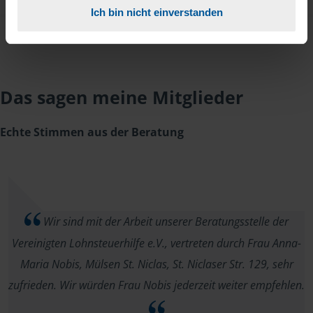
Ich bin nicht einverstanden
Das sagen meine Mitglieder
Echte Stimmen aus der Beratung
Wir sind mit der Arbeit unserer Beratungsstelle der
Vereinigten Lohnsteuerhilfe e.V., vertreten durch Frau Anna-
Maria Nobis, Mülsen St. Niclas, St. Niclaser Str. 129, sehr
zufrieden. Wir würden Frau Nobis jederzeit weiter empfehlen.