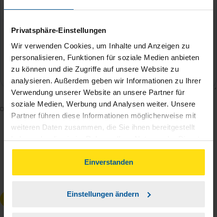
Privatsphäre-Einstellungen
Wir verwenden Cookies, um Inhalte und Anzeigen zu
personalisieren, Funktionen für soziale Medien anbieten
zu können und die Zugriffe auf unsere Website zu
analysieren. Außerdem geben wir Informationen zu Ihrer
Verwendung unserer Website an unsere Partner für
soziale Medien, Werbung und Analysen weiter. Unsere
Mit dem Absenden des Kontaktformulars erkläre ich
Partner führen diese Informationen möglicherweise mit
mich damit einverstanden, dass meine Daten zur
weiteren Daten zusammen, die Sie ihnen bereitgestellt
Bearbeitung meines Anliegens sowie zur internen
haben oder die sie im Rahmen Ihrer Nutzung der Dienste
Analyse der Zugriffsquelle verwendet werden.
gesammelt haben. Indem Sie auf Einverstanden klicken,
Die
Datenschutzbestimmungen
habe ich zur
können Sie der Verwendung von Cookies, gemäß
Einverstanden
unserer
➔ Datenschutzrichtlinie
zustimmen.
Kenntnis genommen.
*
Einstellungen ändern
Anfrage absenden