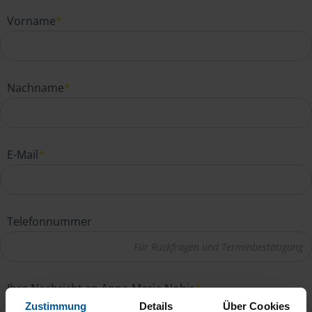
Vorname
*
Nachname
*
E-Mail
*
Telefonnummer
Ihre Nachricht an Anna-Maria Nobis
*
Zustimmung
Details
Über Cookies