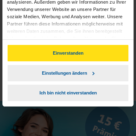
analysieren. Außerdem geben wir Informationen zu Ihrer
Verwendung unserer Website an unsere Partner für
3
Sie erhalten von mir Ihr Einmal-Passwort.
soziale Medien, Werbung und Analysen weiter. Unsere
Partner führen diese Informationen möglicherweise mit
weiteren Daten zusammen, die Sie ihnen bereitgestellt
Aktivierungslink anklicken, Einmalpasswort
4
haben oder die sie im Rahmen Ihrer Nutzung der Dienste
eingeben und los geht's.
gesammelt haben. Indem Sie auf Einverstanden klicken,
können Sie der Verwendung von Cookies, gemäß
Einverstanden
unserer
➔ Datenschutzrichtlinie
zustimmen.
Einstellungen ändern
Ich bin nicht einverstanden