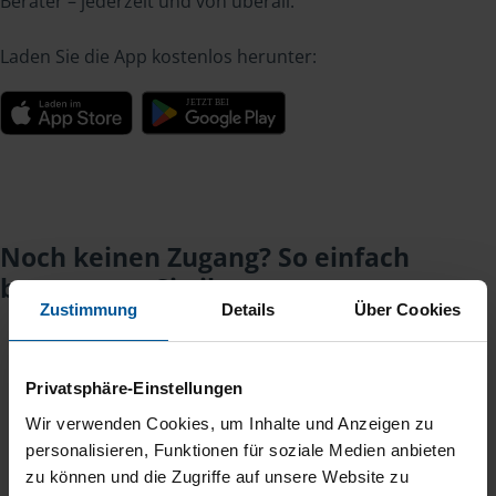
Berater – jederzeit und von überall.
Laden Sie die App kostenlos herunter:
Noch keinen Zugang? So einfach
beantragen Sie ihn.
Zustimmung
Details
Über Cookies
Sie teilen mir mit, dass Sie MeineVLH nutzen
1
Privatsphäre-Einstellungen
wollen.
Wir verwenden Cookies, um Inhalte und Anzeigen zu
personalisieren, Funktionen für soziale Medien anbieten
Sie bekommen eine E-Mail mit Ihren Zugangsdaten
2
zu können und die Zugriffe auf unsere Website zu
und einem Aktivierungslink.