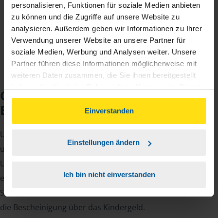
personalisieren, Funktionen für soziale Medien anbieten
jährlichen Mitgliedsbeitrag, der sich nach Ihren
zu können und die Zugriffe auf unsere Website zu
Jahreseinnahmen richtet.
analysieren. Außerdem geben wir Informationen zu Ihrer
Verwendung unserer Website an unsere Partner für
soziale Medien, Werbung und Analysen weiter. Unsere
Partner führen diese Informationen möglicherweise mit
weiteren Daten zusammen, die Sie ihnen bereitgestellt
haben oder die sie im Rahmen Ihrer Nutzung der Dienste
Checkliste für Ihr
gesammelt haben. Indem Sie auf Einverstanden klicken,
Beratungsgespräch
können Sie der Verwendung von Cookies, gemäß
Einverstanden
unserer
➔ Datenschutzrichtlinie
zustimmen.
Um Ihre Steuererklärung erstellen zu können, benötigen
Einstellungen ändern
unsere Beraterinnen und Berater eine Reihe von
Unterlagen von Ihnen. Dazu gehört beispielsweise die
Ich bin nicht einverstanden
elektronische Lohnsteuerbescheinigung, Ihre
Steueridentifikationsnummer, der Rentenbescheid oder
die Bescheinigung über das Kindergeld.