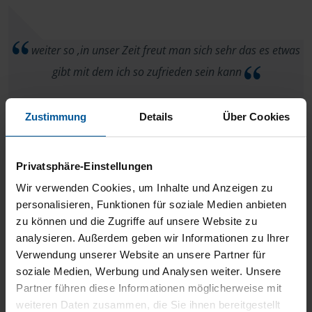
weiter so ,in unser Zeit freut man sich sehr das es etwas
gibt mit dem ich so zufrieden sein kann
anonymes VLH-Mitglied
Zustimmung
Details
Über Cookies
Privatsphäre-Einstellungen
Wir verwenden Cookies, um Inhalte und Anzeigen zu
Bitte machen sie so weiter wie bisher.
personalisieren, Funktionen für soziale Medien anbieten
zu können und die Zugriffe auf unsere Website zu
anonymes VLH-Mitglied
analysieren. Außerdem geben wir Informationen zu Ihrer
Verwendung unserer Website an unsere Partner für
soziale Medien, Werbung und Analysen weiter. Unsere
Partner führen diese Informationen möglicherweise mit
weiteren Daten zusammen, die Sie ihnen bereitgestellt