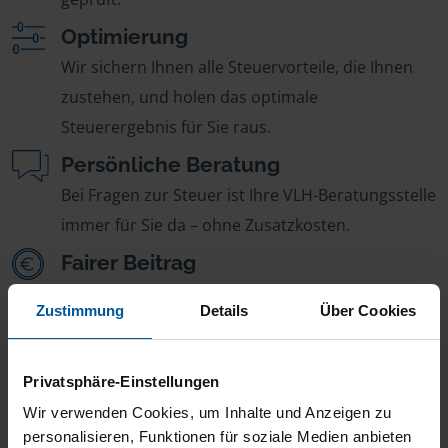
Optimierung
Wir sichern Ihnen alle Steuervorteile, die Ihnen
zustehen, und holen das optimale
Steuerergebnis für Sie raus.
Persönliche Beratung
Bei Fragen zur Steuer ist Ihre VLH-Beratungsstelle
immer für Sie da – ohne Zusatzkosten.
Fairer Beitrag
Sie zahlen für alle unsere Leistungen nur einen
Zustimmung
Details
Über Cookies
jährlichen Mitgliedsbeitrag, der sich nach Ihren
Jahreseinnahmen richtet.
Privatsphäre-Einstellungen
Wir verwenden Cookies, um Inhalte und Anzeigen zu
personalisieren, Funktionen für soziale Medien anbieten