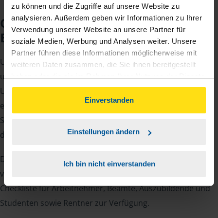
zu können und die Zugriffe auf unsere Website zu
analysieren. Außerdem geben wir Informationen zu Ihrer
Checkliste für Ihr
Verwendung unserer Website an unsere Partner für
Beratungsgespräch
soziale Medien, Werbung und Analysen weiter. Unsere
Partner führen diese Informationen möglicherweise mit
Um Ihre Steuererklärung erstellen zu können, benötigen
weiteren Daten zusammen, die Sie ihnen bereitgestellt
unsere Beraterinnen und Berater eine Reihe von
haben oder die sie im Rahmen Ihrer Nutzung der Dienste
gesammelt haben. Indem Sie auf Einverstanden klicken,
Unterlagen von Ihnen. Dazu gehört beispielsweise die
können Sie der Verwendung von Cookies, gemäß
Einverstanden
elektronische Lohnsteuerbescheinigung, Ihre
unserer
➔ Datenschutzrichtlinie
zustimmen.
Steueridentifikationsnummer, der Rentenbescheid oder
Einstellungen ändern
die Bescheinigung über das Kindergeld.
Damit Sie sich gut vorbereiten können und keinen der
Ich bin nicht einverstanden
vielen Nachweise vergessen, stellen wir Ihnen hier eine
Checkliste für Arbeitnehmer, Beamte, Auszubildende und
Studenten sowie Rentner zur Verfügung.