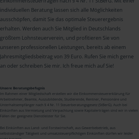
Einkommensteuerfragen nach § 4 Nr. 11 StBerG. Mit einer
individuellen Beratung lassen sich alle Möglichkeiten
ausschöpfen, damit Sie das optimale Steuerergebnis
erhalten. Werden auch Sie Mitglied in Deutschlands
größtem Lohnsteuerverein, und profitieren Sie von
unseren professionellen Leistungen, bereits ab einem
Jahresmitgliedsbeitrag von 39 Euro. Rufen Sie mich gerne
an oder schreiben Sie mir. Ich freue mich auf Sie!
Unsere Beratungsbefugnis
Im Rahmen einer Mitgliedschaft erstellen wir die Einkommensteuererklärung für
Arbeitnehmer, Beamte, Auszubildende, Studierende, Rentner, Pensionäre und
Unterhaltsempfänger nach § 4 Nr. 11 Steuerberatungsgesetz (StBerG). Auch bei
Einkünften aus Vermietung und Verpachtung sowie Kapitalerträgen sind wir in vielen
Fällen der geeignete Dienstleister für Sie.
Bei Einkünften aus Land- und Forstwirtschaft, aus Gewerbebetrieb, aus
selbstständiger Tätigkeit und umsatzsteuerpflichtigen Einkünften dürfen wir leider
nicht beraten.