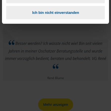
Danke, alles zu meiner vollsten Zufriedenheit.
Ich bin nicht einverstanden
anonymes VLH-Mitglied
Besser werden? Ich wüsste nicht wie! Bin seit vielen
Jahren in meiner Oschatzer Beratungsstelle und wurde
immer vorzüglich bedient, beraten und behandelt. VG René
René Blume
Mehr anzeigen