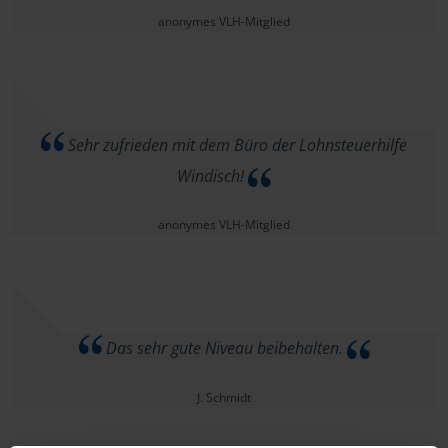
anonymes VLH-Mitglied
Sehr zufrieden mit dem Büro der Lohnsteuerhilfe
Windisch!
anonymes VLH-Mitglied
Das sehr gute Niveau beibehalten.
J. Schmidt