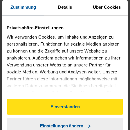
Zustimmung
Details
Über Cookies
Alles zur besten Zufriedenheit
Privatsphäre-Einstellungen
Thomas und Gabriele Hirschel
Wir verwenden Cookies, um Inhalte und Anzeigen zu
personalisieren, Funktionen für soziale Medien anbieten
zu können und die Zugriffe auf unsere Website zu
analysieren. Außerdem geben wir Informationen zu Ihrer
Verwendung unserer Website an unsere Partner für
Mir konnte sehr schnell und effektiv geholfen werden. Ich
soziale Medien, Werbung und Analysen weiter. Unsere
Partner führen diese Informationen möglicherweise mit
bin sehr zufrieden!
weiteren Daten zusammen, die Sie ihnen bereitgestellt
haben oder die sie im Rahmen Ihrer Nutzung der Dienste
J. Engel
gesammelt haben. Indem Sie auf Einverstanden klicken,
können Sie der Verwendung von Cookies, gemäß
Einverstanden
unserer
➔ Datenschutzrichtlinie
zustimmen.
Einstellungen ändern