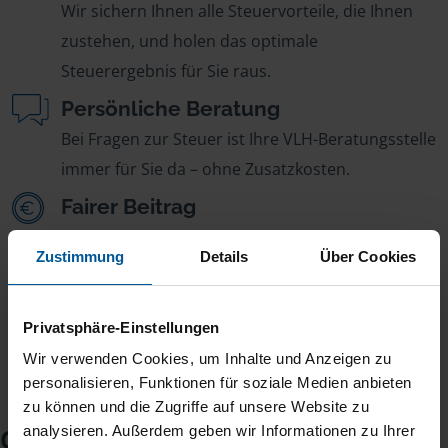
Wir sichern Ihnen alle Steuervorteile, die Ihnen
zustehen, und holen das optimale
Steuerergebnis für Sie raus.
Persönliche Beratung
Bei Fragen zur Steuer ist Ihre VLH-Beratungsstelle
immer für Sie da – ohne Zusatzkosten.
Fairer Beitrag
Sie zahlen für alle unsere Leistungen nur einen
Zustimmung
Details
Über Cookies
jährlichen Mitgliedsbeitrag, der sich nach Ihren
Jahreseinnahmen richtet.
Privatsphäre-Einstellungen
Wir verwenden Cookies, um Inhalte und Anzeigen zu
personalisieren, Funktionen für soziale Medien anbieten
zu können und die Zugriffe auf unsere Website zu
analysieren. Außerdem geben wir Informationen zu Ihrer
Checkliste für Ihr