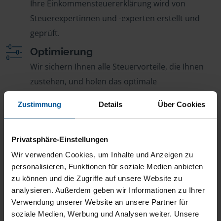
Ihre Einkommensteuererklärung wird von
Steuerexpertinnen und -experten erstellt und
geprüft.
Optimierung
Wir sichern Ihnen alle Steuervorteile, die Ihnen
zustehen, und holen das optimale
Steuerergebnis für Sie raus.
Zustimmung
Details
Über Cookies
Persönliche Beratung
Bei Fragen zur Steuer ist Ihre VLH-Beratungsstelle
Privatsphäre-Einstellungen
immer für Sie da – ohne Zusatzkosten.
Wir verwenden Cookies, um Inhalte und Anzeigen zu
Fairer Beitrag
personalisieren, Funktionen für soziale Medien anbieten
Sie zahlen für alle unsere Leistungen nur einen
zu können und die Zugriffe auf unsere Website zu
analysieren. Außerdem geben wir Informationen zu Ihrer
jährlichen Mitgliedsbeitrag, der sich nach Ihren
Verwendung unserer Website an unsere Partner für
Jahreseinnahmen richtet.
soziale Medien, Werbung und Analysen weiter. Unsere