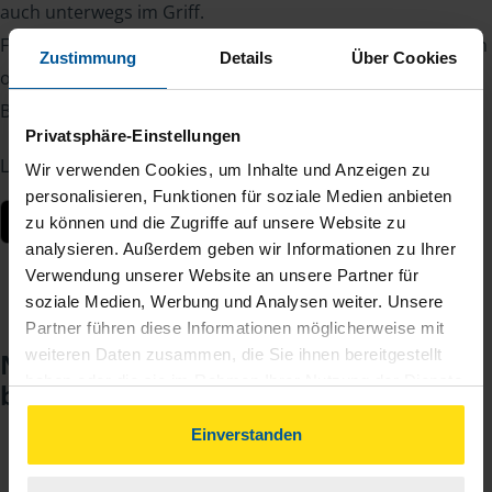
auch unterwegs im Griff.
Fotografieren Sie Belege, laden Sie Dokumente sicher hoch
Zustimmung
Details
Über Cookies
oder lesen Sie Nachrichten von Ihrer Beraterin oder Ihrem
Berater – jederzeit und von überall.
Privatsphäre-Einstellungen
Laden Sie die App kostenlos herunter:
Wir verwenden Cookies, um Inhalte und Anzeigen zu
personalisieren, Funktionen für soziale Medien anbieten
zu können und die Zugriffe auf unsere Website zu
analysieren. Außerdem geben wir Informationen zu Ihrer
Verwendung unserer Website an unsere Partner für
soziale Medien, Werbung und Analysen weiter. Unsere
Partner führen diese Informationen möglicherweise mit
weiteren Daten zusammen, die Sie ihnen bereitgestellt
Noch keinen Zugang? So einfach
haben oder die sie im Rahmen Ihrer Nutzung der Dienste
beantragen Sie ihn.
gesammelt haben. Indem Sie auf Einverstanden klicken,
können Sie der Verwendung von Cookies, gemäß
Einverstanden
unserer
➔ Datenschutzrichtlinie
zustimmen.
Sie teilen mir mit, dass Sie MeineVLH nutzen
1