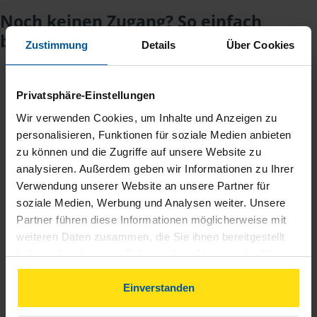
Noch keinen Zugang? So einfach
beantragen Sie ihn.
Zustimmung
Details
Über Cookies
Sie teilen mir mit, dass Sie MeineVLH nutzen
Privatsphäre-Einstellungen
1
wollen.
Wir verwenden Cookies, um Inhalte und Anzeigen zu
personalisieren, Funktionen für soziale Medien anbieten
Sie bekommen eine E-Mail mit Ihren Zugangsdaten
2
zu können und die Zugriffe auf unsere Website zu
und einem Aktivierungslink.
analysieren. Außerdem geben wir Informationen zu Ihrer
Verwendung unserer Website an unsere Partner für
soziale Medien, Werbung und Analysen weiter. Unsere
3
Sie erhalten von mir Ihr Einmal-Passwort.
Partner führen diese Informationen möglicherweise mit
weiteren Daten zusammen, die Sie ihnen bereitgestellt
Aktivierungslink anklicken, Einmalpasswort
haben oder die sie im Rahmen Ihrer Nutzung der Dienste
4
eingeben und los geht's.
gesammelt haben. Indem Sie auf Einverstanden klicken,
können Sie der Verwendung von Cookies, gemäß
Einverstanden
unserer
➔ Datenschutzrichtlinie
zustimmen.