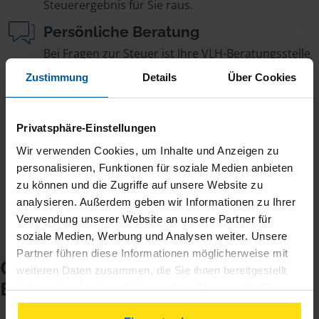
Steuerergebnis für Sie raus.
Persönliche Beratung
Bei Fragen zur Steuer ist Ihre VLH-Beratungsstelle
immer für Sie da – ohne Zusatzkosten.
Zustimmung
Details
Über Cookies
Fairer Beitrag
Sie zahlen für alle unsere Leistungen nur einen
Privatsphäre-Einstellungen
jährlichen Mitgliedsbeitrag, der sich nach Ihren
Wir verwenden Cookies, um Inhalte und Anzeigen zu
Jahreseinnahmen richtet.
personalisieren, Funktionen für soziale Medien anbieten
zu können und die Zugriffe auf unsere Website zu
analysieren. Außerdem geben wir Informationen zu Ihrer
Verwendung unserer Website an unsere Partner für
soziale Medien, Werbung und Analysen weiter. Unsere
Partner führen diese Informationen möglicherweise mit
Checkliste für Ihr
weiteren Daten zusammen, die Sie ihnen bereitgestellt
Beratungsgespräch
haben oder die sie im Rahmen Ihrer Nutzung der Dienste
gesammelt haben. Indem Sie auf Einverstanden klicken,