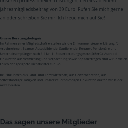
unseren professionellen Leistungen, bereits ab einem
Jahresmitgliedsbeitrag von 39 Euro. Rufen Sie mich gerne
an oder schreiben Sie mir. Ich freue mich auf Sie!
Unsere Beratungsbefugnis
Im Rahmen einer Mitgliedschaft erstellen wir die Einkommensteuererklärung für
Arbeitnehmer, Beamte, Auszubildende, Studierende, Rentner, Pensionäre und
Unterhaltsempfänger nach § 4 Nr. 11 Steuerberatungsgesetz (StBerG). Auch bei
Einkünften aus Vermietung und Verpachtung sowie Kapitalerträgen sind wir in vielen
Fällen der geeignete Dienstleister für Sie.
Bei Einkünften aus Land- und Forstwirtschaft, aus Gewerbebetrieb, aus
selbstständiger Tätigkeit und umsatzsteuerpflichtigen Einkünften dürfen wir leider
nicht beraten.
Das sagen unsere Mitglieder