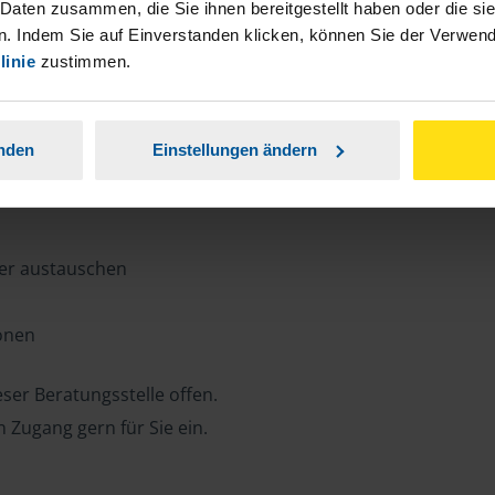
n, Zeit und Porto sparen und jederzeit
 Daten zusammen, die Sie ihnen bereitgestellt haben oder die s
. Indem Sie auf Einverstanden klicken, können Sie der Verwe
linie
zustimmen.
ansparent.
anden
Einstellungen ändern
ter austauschen
ionen
ser Beratungsstelle offen.
n Zugang gern für Sie ein.