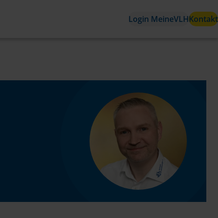
Login MeineVLH
Kontakt