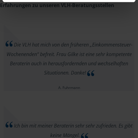
Erfahrungen zu unseren VLH-Beratungsstellen
Die VLH hat mich von den früheren „Einkommensteuer-
Wochenenden“ befreit. Frau Gilke ist eine sehr kompetente
Beraterin auch in herausfordernden und wechselhaften
Situationen. Danke!
A. Fuhrmann
Ich bin mit meiner Beraterin sehr sehr zufrieden. Es gibt
keine Mängel.