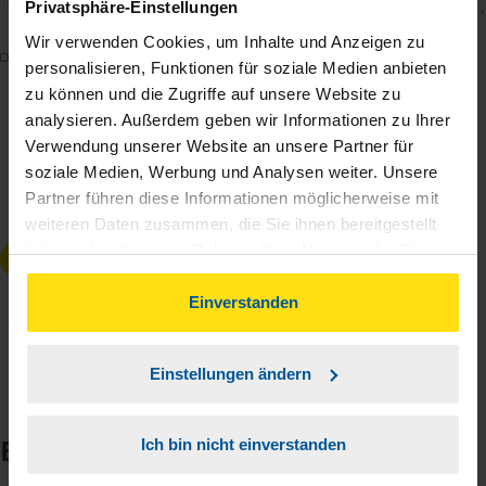
Privatsphäre-Einstellungen
Wir verwenden Cookies, um Inhalte und Anzeigen zu
Mit dem Absenden des Kontaktformulars erkläre ich
personalisieren, Funktionen für soziale Medien anbieten
mich damit einverstanden, dass meine Daten zur
zu können und die Zugriffe auf unsere Website zu
Bearbeitung meines Anliegens sowie zur internen
analysieren. Außerdem geben wir Informationen zu Ihrer
Analyse der Zugriffsquelle verwendet werden.
Verwendung unserer Website an unsere Partner für
soziale Medien, Werbung und Analysen weiter. Unsere
Die
Datenschutzbestimmungen
habe ich zur
Partner führen diese Informationen möglicherweise mit
Kenntnis genommen.
*
weiteren Daten zusammen, die Sie ihnen bereitgestellt
haben oder die sie im Rahmen Ihrer Nutzung der Dienste
Anfrage absenden
gesammelt haben. Indem Sie auf Einverstanden klicken,
können Sie der Verwendung von Cookies, gemäß
Einverstanden
unserer
➔ Datenschutzrichtlinie
zustimmen.
Einstellungen ändern
Echte Stimmen zur VLH
Ich bin nicht einverstanden