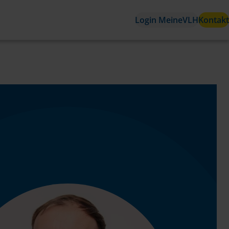
Login MeineVLH
Kontakt