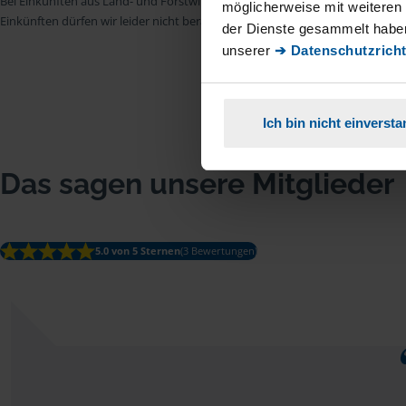
Bei Einkünften aus Land- und Forstwirtschaft, aus Gewerbebetrieb, aus selb
möglicherweise mit weiteren
Einkünften dürfen wir leider nicht beraten.
der Dienste gesammelt haben
unserer
➔ Datenschutzricht
Ich bin nicht einverst
Das sagen unsere Mitglieder
5.0 von 5 Sternen
(3 Bewertungen)