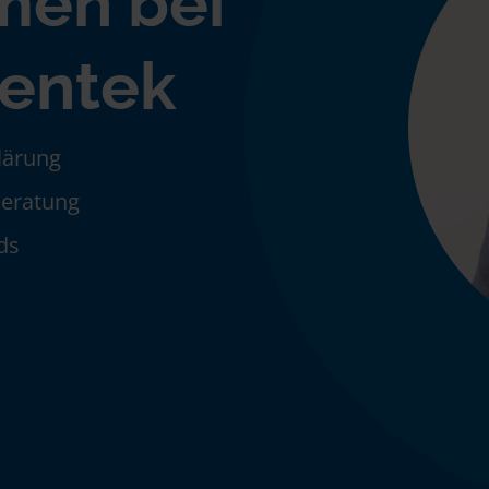
men bei
entek
klärung
Beratung
ds