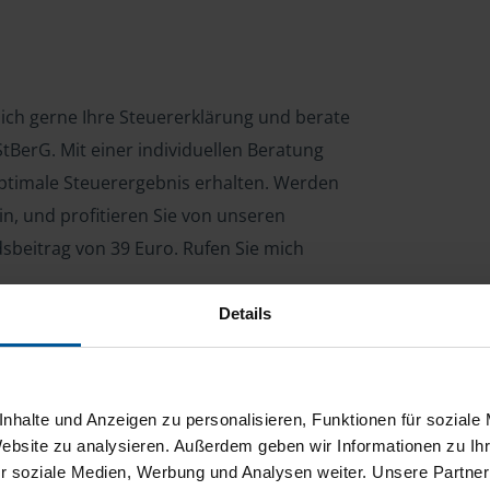
ich gerne Ihre Steuererklärung und berate
tBerG. Mit einer individuellen Beratung
 optimale Steuerergebnis erhalten. Werden
n, und profitieren Sie von unseren
dsbeitrag von 39 Euro. Rufen Sie mich
Details
ng für Arbeitnehmer, Beamte, Auszubildende,
 Steuerberatungsgesetz (StBerG). Auch bei Einkünften
nhalte und Anzeigen zu personalisieren, Funktionen für soziale
en der geeignete Dienstleister für Sie.
Website zu analysieren. Außerdem geben wir Informationen zu I
r soziale Medien, Werbung und Analysen weiter. Unsere Partner