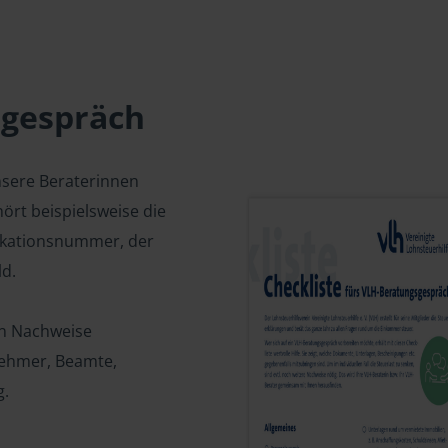
sgespräch
nsere Beraterinnen
ört beispielsweise die
fikationsnummer, der
d.
en Nachweise
tnehmer, Beamte,
g.