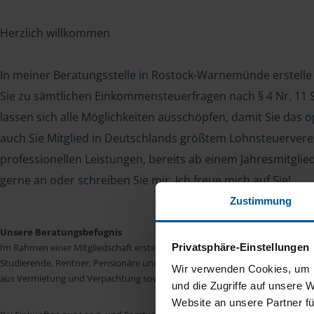
Herzlich willkommen
In meiner Beratungsstelle in Rostock-Warnemünde erstelle 
Sie zu sämtlichen Einkommensteuerfragen nach § 4 Nr. 11 S
lassen sich alle Möglichkeiten ausschöpfen, damit Sie das
auch Sie Mitglied in Deutschlands größtem Lohnsteuerverei
professionellen Leistungen, bereits ab einem Jahresmitglie
gerne an oder schreiben Sie mir. Ich freue mich auf Sie!
Zustimmung
Unsere Beratungsbefugnis
Privatsphäre-Einstellungen
Im Rahmen einer Mitgliedschaft erstellen wir die Einkommensteuererkläru
Studierende, Rentner, Pensionäre und Unterhaltsempfänger nach § 4 Nr. 11
Wir verwenden Cookies, um I
aus Vermietung und Verpachtung sowie Kapitalerträgen sind wir in vielen Fäll
und die Zugriffe auf unsere 
Website an unsere Partner fü