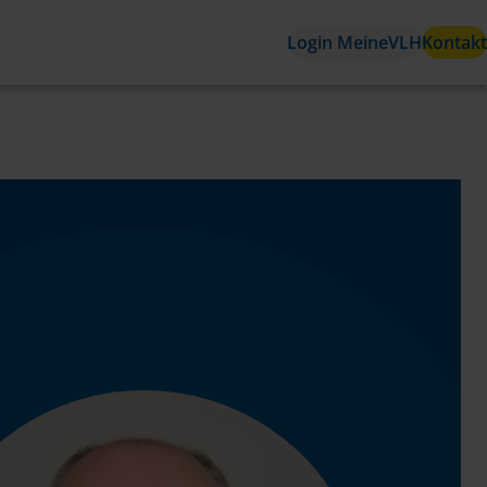
Login MeineVLH
Kontakt