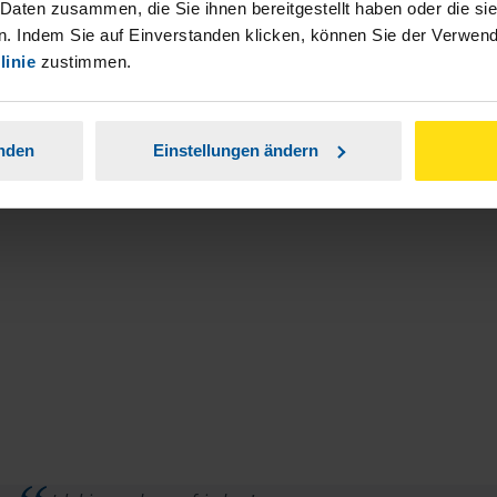
 Daten zusammen, die Sie ihnen bereitgestellt haben oder die s
. Indem Sie auf Einverstanden klicken, können Sie der Verwe
en an.
linie
zustimmen.
Zur Suche
n Ihrer Nähe.
anden
Einstellungen ändern