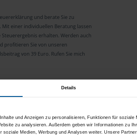
Steuererklärung und berate Sie zu
Mit einer individuellen Beratung lassen
le Steuerergebnis erhalten. Werden auch
d profitieren Sie von unseren
dsbeitrag von 39 Euro. Rufen Sie mich
Details
ng für Arbeitnehmer, Beamte, Auszubildende,
 Steuerberatungsgesetz (StBerG). Auch bei Einkünften
en der geeignete Dienstleister für Sie.
nhalte und Anzeigen zu personalisieren, Funktionen für soziale
stständiger Tätigkeit und umsatzsteuerpflichtigen
Website zu analysieren. Außerdem geben wir Informationen zu I
r soziale Medien, Werbung und Analysen weiter. Unsere Partner