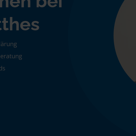
men bei
thes
klärung
Beratung
ds