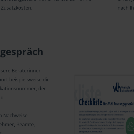
Zusatzkosten.
nach I
sgespräch
nsere Beraterinnen
ört beispielsweise die
fikationsnummer, der
d.
en Nachweise
tnehmer, Beamte,
g.