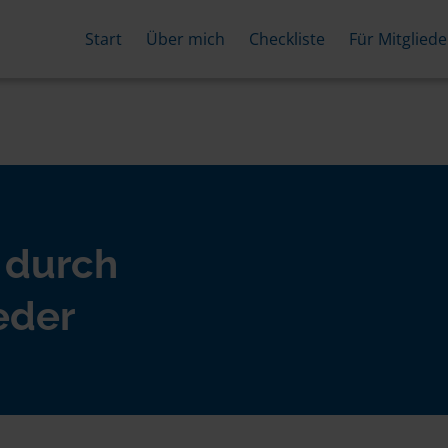
Start
Über mich
Checkliste
Für Mitgliede
 durch
eder