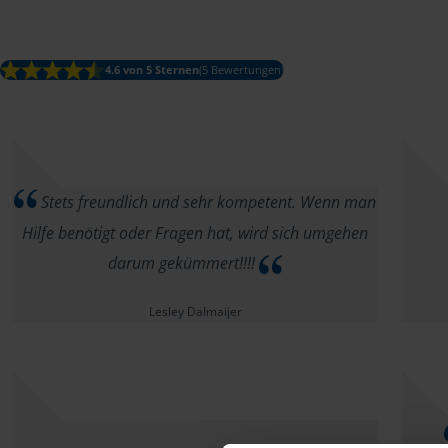
4.6 von 5 Sternen
(5 Bewertungen)
Stets freundlich und sehr kompetent. Wenn man
Hilfe benötigt oder Fragen hat, wird sich umgehen
darum gekümmert!!!!
Lesley Dalmaijer