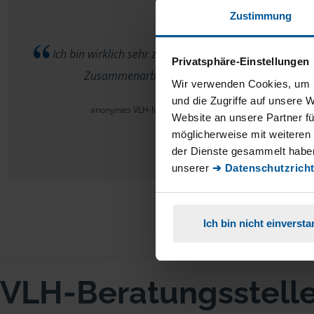
Zustimmung
Steuer
Ich bin wirklich sehr zufrieden über die
die S
Privatsphäre-Einstellungen
Zusammenarbeit.
nicht
Wir verwenden Cookies, um I
sehr 
und die Zugriffe auf unsere 
anonymes VLH-Mitglied
sehr
Website an unsere Partner fü
möglicherweise mit weiteren
der Dienste gesammelt haben
unserer
➔ Datenschutzricht
Ich bin nicht einverst
VLH-Beratungsstell