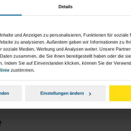
(Finanzamt) Ich habe noch nicht die
Details
rückerstattung vom Jahr 2021 und habe schon
teuererklärung für 2022 abgegeben. Kann man
 mal das Finanzamt mahnen? Die Beratung ist
nhalte und Anzeigen zu personalisieren, Funktionen für soziale
gut und die Angestellten kennen sich fachlich
Website zu analysieren. Außerdem geben wir Informationen zu I
 gut aus. Ich bin bis auf das Finanzamt sehr
r soziale Medien, Werbung und Analysen weiter. Unsere Partner
 Daten zusammen, die Sie ihnen bereitgestellt haben oder die s
zufrieden.
. Indem Sie auf Einverstanden klicken, können Sie der Verwe
linie
zustimmen.
anonymes VLH-Mitglied
anden
Einstellungen ändern
e