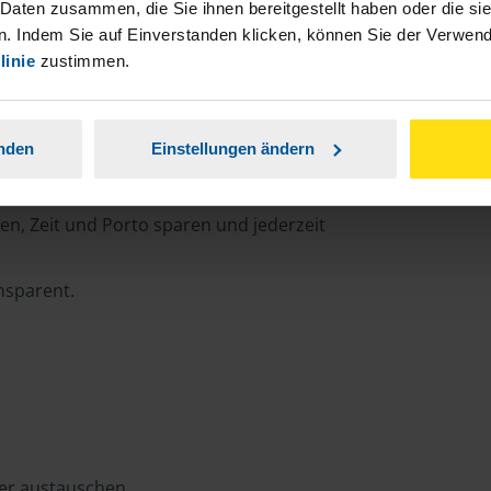
 Daten zusammen, die Sie ihnen bereitgestellt haben oder die s
. Indem Sie auf Einverstanden klicken, können Sie der Verwe
linie
zustimmen.
rtal
anden
Einstellungen ändern
n, Zeit und Porto sparen und jederzeit
ansparent.
ter austauschen