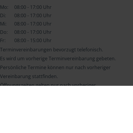
Mo:
08:00 - 17:00 Uhr
Di:
08:00 - 17:00 Uhr
Mi:
08:00 - 17:00 Uhr
Do:
08:00 - 17:00 Uhr
Fr:
08:00 - 15:00 Uhr
Terminvereinbarungen bevorzugt telefonisch.
Es wird um vorherige Terminvereinbarung gebeten.
Persönliche Termine können nur nach vorheriger
Vereinbarung stattfinden.
Öffnungszeiten gelten nur nach vorheriger
Terminvereinbarung.
Sprachen
Deutsch