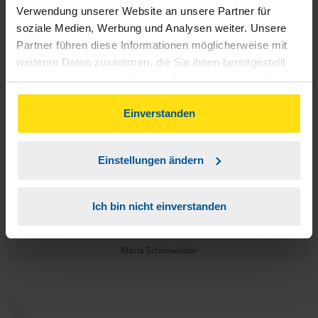
Verwendung unserer Website an unsere Partner für
Danke, ich habe keinerlei Verbesserungsvorschläge..
soziale Medien, Werbung und Analysen weiter. Unsere
Partner führen diese Informationen möglicherweise mit
weiteren Daten zusammen, die Sie ihnen bereitgestellt
anonymes VLH-Mitglied
haben oder die sie im Rahmen Ihrer Nutzung der Dienste
gesammelt haben. Indem Sie auf Einverstanden klicken,
können Sie der Verwendung von Cookies, gemäß
Einverstanden
unserer
➔ Datenschutzrichtlinie
zustimmen.
Herzliches Dankeschön an die VLH-Beraterinnen Frau
Einstellungen ändern
Hennig und Frau Liebers aus Teltow. Sie sind schnell, sehr
freundlich, hilfsbereit, fachlich kompetent - einfach toll! Ich
Ich bin nicht einverstanden
empfehle sie sehr gern weiter.
Maria Schönwälder