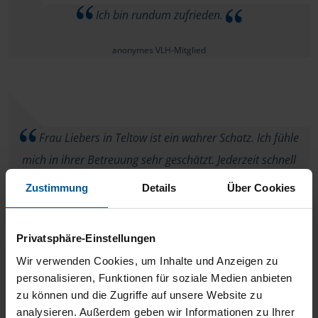
Ich bin rundum zufrieden.
anonymes VLH-Mitglied
Frau Liebers in Teltow ist ein wahrer Schatz. Ich fühle
mich in ihrer Betreuung sehr geschätzt. Jederzeit schnell
erreichbar und wenns mal Hindernisse gibt, klärt sie alles
Zustimmung
Details
Über Cookies
sofort. Diese Frau ist echt immer freundlich, höflich und sehr
zuvorkommend. Vielen Dank !
Privatsphäre-Einstellungen
Hanne G.
Wir verwenden Cookies, um Inhalte und Anzeigen zu
personalisieren, Funktionen für soziale Medien anbieten
zu können und die Zugriffe auf unsere Website zu
analysieren. Außerdem geben wir Informationen zu Ihrer