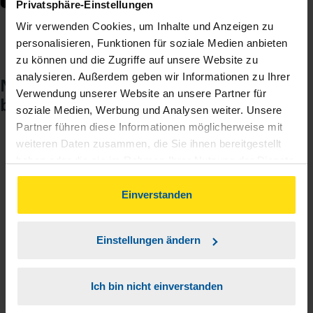
Privatsphäre-Einstellungen
Wir verwenden Cookies, um Inhalte und Anzeigen zu
personalisieren, Funktionen für soziale Medien anbieten
zu können und die Zugriffe auf unsere Website zu
analysieren. Außerdem geben wir Informationen zu Ihrer
Noch keinen Zugang? So einfach
Verwendung unserer Website an unsere Partner für
beantragen Sie ihn.
soziale Medien, Werbung und Analysen weiter. Unsere
Partner führen diese Informationen möglicherweise mit
weiteren Daten zusammen, die Sie ihnen bereitgestellt
Sie teilen mir mit, dass Sie MeineVLH nutzen
1
haben oder die sie im Rahmen Ihrer Nutzung der Dienste
wollen.
gesammelt haben. Indem Sie auf Einverstanden klicken,
können Sie der Verwendung von Cookies, gemäß
Einverstanden
unserer
Sie bekommen eine E-Mail mit Ihren Zugangsdaten
➔ Datenschutzrichtlinie
zustimmen.
2
und einem Aktivierungslink.
Einstellungen ändern
3
Sie erhalten von mir Ihr Einmal-Passwort.
Ich bin nicht einverstanden