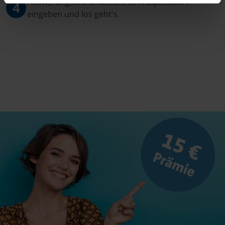
Aktivierungslink anklicken, Einmalpasswort
4
eingeben und los geht's.