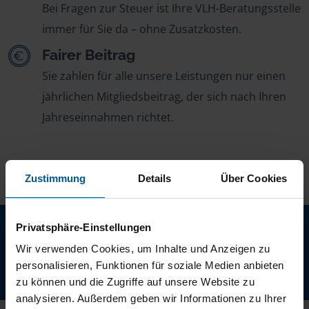
Bei Fragen zur Steuer ist Ihre VLH-Beratungsstelle
immer für Sie da – ohne Zusatzkosten.
Fairer Beitrag
Sie zahlen für alle unsere Leistungen nur einen
jährlichen Mitgliedsbeitrag, der sich nach Ihren
Jahreseinnahmen richtet.
Zustimmung
Details
Über Cookies
Neu: Jetzt auch digital Mitglied werden!
Privatsphäre-Einstellungen
Schnell, einfach und komplett online - ohne Termin.
Wir verwenden Cookies, um Inhalte und Anzeigen zu
personalisieren, Funktionen für soziale Medien anbieten
Jetzt digital starten
zu können und die Zugriffe auf unsere Website zu
analysieren. Außerdem geben wir Informationen zu Ihrer