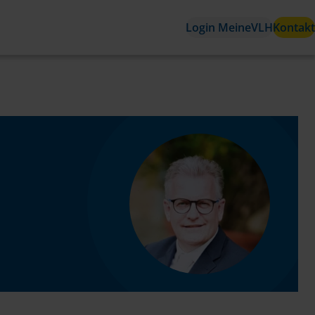
Login MeineVLH
Kontakt