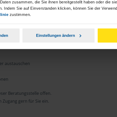
n, Zeit und Porto sparen und jederzeit
 Daten zusammen, die Sie ihnen bereitgestellt haben oder die s
. Indem Sie auf Einverstanden klicken, können Sie der Verwe
linie
zustimmen.
ansparent.
anden
Einstellungen ändern
ter austauschen
ionen
ser Beratungsstelle offen.
n Zugang gern für Sie ein.