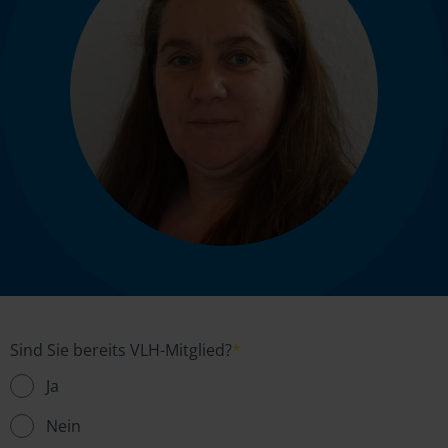
Sind Sie bereits VLH-Mitglied?
*
Ja
Nein