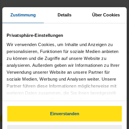
Zustimmung
Details
Über Cookies
Privatsphäre-Einstellungen
Wir verwenden Cookies, um Inhalte und Anzeigen zu
personalisieren, Funktionen für soziale Medien anbieten
zu können und die Zugriffe auf unsere Website zu
Mit dem Absenden des Kontaktformulars erkläre ich
analysieren. Außerdem geben wir Informationen zu Ihrer
mich damit einverstanden, dass meine Daten zur
Verwendung unserer Website an unsere Partner für
soziale Medien, Werbung und Analysen weiter. Unsere
Bearbeitung meines Anliegens sowie zur internen
Partner führen diese Informationen möglicherweise mit
Analyse der Zugriffsquelle verwendet werden.
weiteren Daten zusammen, die Sie ihnen bereitgestellt
Die
Datenschutzbestimmungen
habe ich zur
haben oder die sie im Rahmen Ihrer Nutzung der Dienste
Kenntnis genommen.
*
gesammelt haben. Indem Sie auf Einverstanden klicken,
können Sie der Verwendung von Cookies, gemäß
Einverstanden
Anfrage absenden
unserer
➔ Datenschutzrichtlinie
zustimmen.