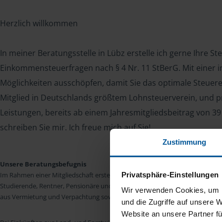
Herzlich willkommen
In meiner Beratungsstelle in Lübz erstelle ich gerne Ihre S
Einkommensteuerfragen nach § 4 Nr. 11 StBerG. Mit einer in
Möglichkeiten ausschöpfen, damit Sie das optimale Steuer
Mitglied in Deutschlands größtem Lohnsteuerverein, und pr
Leistungen, bereits ab einem Jahresmitgliedsbeitrag von 39
schreiben Sie mir. Ich freue mich auf Sie!
Zustimmung
Unsere Beratungsbefugnis
Privatsphäre-Einstellungen
Im Rahmen einer Mitgliedschaft erstellen wir die Einkommensteuererkläru
Studierende, Rentner, Pensionäre und Unterhaltsempfänger nach § 4 Nr. 11
Wir verwenden Cookies, um I
aus Vermietung und Verpachtung sowie Kapitalerträgen sind wir in vielen Fäll
und die Zugriffe auf unsere 
Website an unsere Partner fü