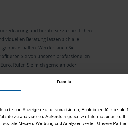
teuererklärung und berate Sie zu sämtlichen
dividuellen Beratung lassen sich alle
ergebnis erhalten. Werden auch Sie
ofitieren Sie von unseren professionellen
 Euro. Rufen Sie mich gerne an oder
Details
ng für Arbeitnehmer, Beamte, Auszubildende,
 Steuerberatungsgesetz (StBerG). Auch bei Einkünften
nhalte und Anzeigen zu personalisieren, Funktionen für soziale
en der geeignete Dienstleister für Sie.
Website zu analysieren. Außerdem geben wir Informationen zu I
r soziale Medien, Werbung und Analysen weiter. Unsere Partner