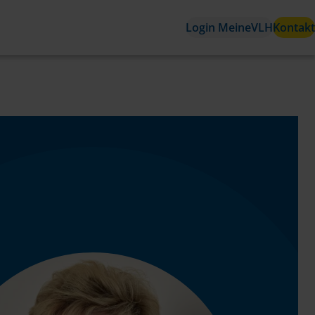
Login MeineVLH
Kontakt