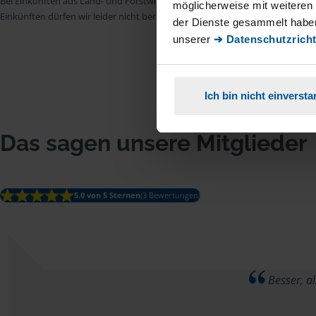
Bei Einkünften aus Land- und Forstwirtschaft, aus Gewerbebetrieb, aus selb
möglicherweise mit weiteren
Einkünften dürfen wir leider nicht beraten.
der Dienste gesammelt haben
unserer
➔ Datenschutzricht
Ich bin nicht einverst
Das sagen unsere Mitglieder
5.0 von 5 Sternen
(3 Bewertungen)
Besser, a