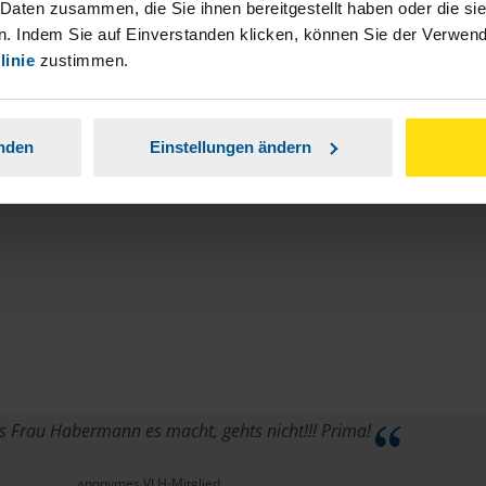
stständiger Tätigkeit und umsatzsteuerpflichtigen
 Daten zusammen, die Sie ihnen bereitgestellt haben oder die s
. Indem Sie auf Einverstanden klicken, können Sie der Verwe
linie
zustimmen.
anden
Einstellungen ändern
ls Frau Habermann es macht, gehts nicht!!! Prima!
anonymes VLH-Mitglied