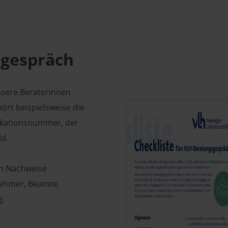
sgespräch
nsere Beraterinnen
ört beispielsweise die
fikationsnummer, der
d.
en Nachweise
tnehmer, Beamte,
g.