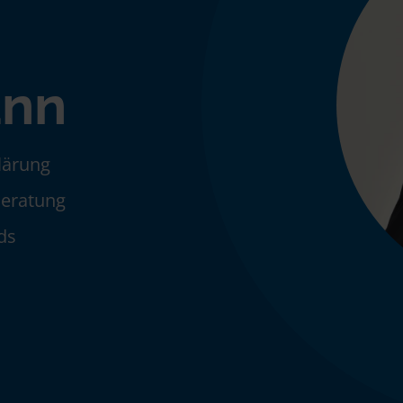
nn
klärung
Beratung
ds