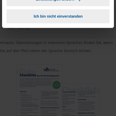
Checkliste
Ich bin nicht einverstanden
Deutsch
PDF - 585 KB
Hinweis: Übersetzungen in mehreren Sprachen finden Sie, wenn
Sie auf den Pfeil neben der Sprache Deutsch klicken.