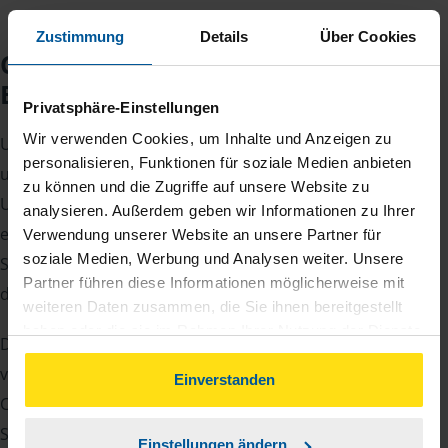
Zustimmung
Details
Über Cookies
Checkliste für Ihr
Beratungsgespräch
Privatsphäre-Einstellungen
Wir verwenden Cookies, um Inhalte und Anzeigen zu
Um Ihre Steuererklärung erstellen zu können, benötigen
personalisieren, Funktionen für soziale Medien anbieten
unsere Beraterinnen und Berater eine Reihe von
zu können und die Zugriffe auf unsere Website zu
Unterlagen von Ihnen. Dazu gehört beispielsweise die
analysieren. Außerdem geben wir Informationen zu Ihrer
elektronische Lohnsteuerbescheinigung, Ihre
Verwendung unserer Website an unsere Partner für
soziale Medien, Werbung und Analysen weiter. Unsere
Steueridentifikationsnummer, der Rentenbescheid oder
Partner führen diese Informationen möglicherweise mit
die Bescheinigung über das Kindergeld.
weiteren Daten zusammen, die Sie ihnen bereitgestellt
haben oder die sie im Rahmen Ihrer Nutzung der Dienste
Damit Sie sich gut vorbereiten können und keinen der
gesammelt haben. Indem Sie auf Einverstanden klicken,
vielen Nachweise vergessen, stellen wir Ihnen hier eine
können Sie der Verwendung von Cookies, gemäß
Einverstanden
Checkliste für Arbeitnehmer, Beamte, Auszubildende und
unserer
➔ Datenschutzrichtlinie
zustimmen.
Studenten sowie Rentner zur Verfügung.
Einstellungen ändern