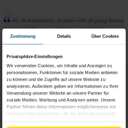
Wir, die Arbeitnehmer, bezahlen mehr als genug Steuern.
Frau Vogel hilft uns einen Teil davon zurückzuführen... sogar
Zustimmung
Details
Über Cookies
mit nettem Lächeln dabei.
Sergej Rudi
Privatsphäre-Einstellungen
Wir verwenden Cookies, um Inhalte und Anzeigen zu
personalisieren, Funktionen für soziale Medien anbieten
zu können und die Zugriffe auf unsere Website zu
analysieren. Außerdem geben wir Informationen zu Ihrer
Wir haben keine Verbesserungsvorschläge, sind rundum
Verwendung unserer Website an unsere Partner für
zufrieden mit Frau Vogel / VLH Igersheim Haben und werden
soziale Medien, Werbung und Analysen weiter. Unsere
sie weiterhin weiterempfehlen. Herzliche Grüße
Partner führen diese Informationen möglicherweise mit
weiteren Daten zusammen, die Sie ihnen bereitgestellt
M. & K. K.
haben oder die sie im Rahmen Ihrer Nutzung der Dienste
gesammelt haben. Indem Sie auf Einverstanden klicken,