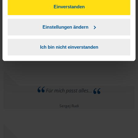
können Sie der Verwendung von Cookies, gemäß
Einverstanden
unserer
➔ Datenschutzrichtlinie
zustimmen.
Einstellungen ändern
Ich persönlich bin rundum gut beraten worden! Ich bin
sehr zufrieden
Ich bin nicht einverstanden
Jochen Steiler
Für mich passt alles...
Sergej Rudi