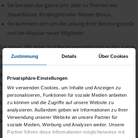
Sie beraten das ganze Jahr über zu Themen wie
Steuerklasse, Kindergeld oder Riester-Bonus.
Sie kümmern sich um die Leitung Ihrer Beratungsstelle
und die Akquise neuer Mitglieder.
Sie sehen: Mit einer VLH-Beratungsstelle gibt es das ganze
Jahr über etwas zu tun. Denn zum einen haben Sie bis zum
Zustimmung
Details
Über Cookies
28. Februar des Folgejahres Zeit, die Steuererklärung für
Ihre Mitglieder abzugeben, zum anderen kommen
Privatsphäre-Einstellungen
Mitglieder auch während des Jahres mit Steuerfragen auf
Wir verwenden Cookies, um Inhalte und Anzeigen zu
Sie zu. Ihr Vorteil: Zufriedene Mitglieder bleiben viele Jahre
personalisieren, Funktionen für soziale Medien anbieten
treu und sorgen für Planungssicherheit. Somit kennt man
zu können und die Zugriffe auf unsere Website zu
analysieren. Außerdem geben wir Informationen zu Ihrer
den eigenen Bestand und kann damit zuverlässig das
Verwendung unserer Website an unsere Partner für
kommende Jahr kalkulieren.
soziale Medien, Werbung und Analysen weiter. Unsere
Partner führen diese Informationen möglicherweise mit