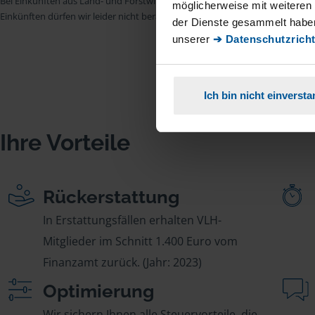
Bei Einkünften aus Land- und Forstwirtschaft, aus Gewerbebetrieb, aus selb
möglicherweise mit weiteren
Einkünften dürfen wir leider nicht beraten.
der Dienste gesammelt haben
unserer
➔ Datenschutzricht
Ich bin nicht einverst
Ihre Vorteile
Rückerstattung
In Erstattungsfällen erhalten VLH-
Mitglieder im Schnitt 1.400 Euro vom
Finanzamt zurück. (Jahr: 2023)
Optimierung
Wir sichern Ihnen alle Steuervorteile, die