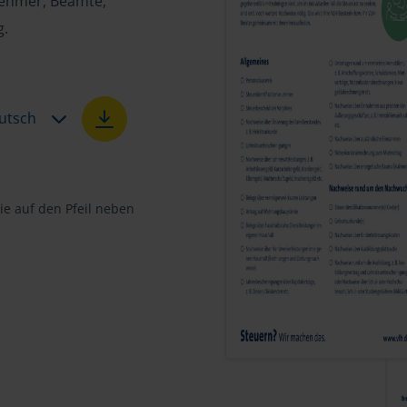
tnehmer, Beamte,
g.
utsch
e auf den Pfeil neben