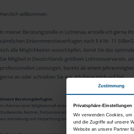
Herzlich willkommen
In meiner Beratungsstelle in Lichtenau erstelle ich gerne I
sämtlichen Einkommensteuerfragen nach § 4 Nr. 11 StBerG. 
sich alle Möglichkeiten ausschöpfen, damit Sie das optima
Sie Mitglied in Deutschlands größtem Lohnsteuerverein, un
professionellen Leistungen, bereits ab einem Jahresmitglie
gerne an oder schreiben Sie mir. Ich freue mich auf Sie!
Zustimmung
Unsere Beratungsbefugnis
Privatsphäre-Einstellungen
Im Rahmen einer Mitgliedschaft erstellen wir die Einkommensteuererkläru
Studierende, Rentner, Pensionäre und Unterhaltsempfänger nach § 4 Nr. 11
Wir verwenden Cookies, um I
aus Vermietung und Verpachtung sowie Kapitalerträgen sind wir in vielen Fäll
und die Zugriffe auf unsere 
Website an unsere Partner fü