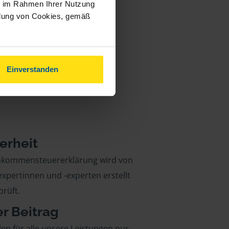
ie im Rahmen Ihrer Nutzung
ndung von Cookies, gemäß
Einverstanden
erheit
inkommensteuererklärung wird von
xpertinnen und -experten erstellt
rüft.
er Beitrag
len für alle unsere Leistungen nur