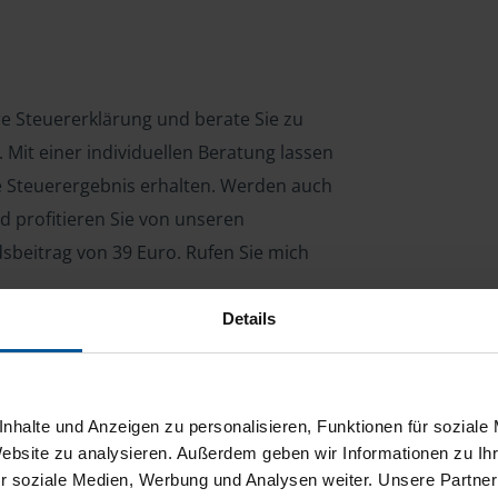
hre Steuererklärung und berate Sie zu
Mit einer individuellen Beratung lassen
le Steuerergebnis erhalten. Werden auch
d profitieren Sie von unseren
dsbeitrag von 39 Euro. Rufen Sie mich
Details
ng für Arbeitnehmer, Beamte, Auszubildende,
 Steuerberatungsgesetz (StBerG). Auch bei Einkünften
nhalte und Anzeigen zu personalisieren, Funktionen für soziale
en der geeignete Dienstleister für Sie.
Website zu analysieren. Außerdem geben wir Informationen zu I
r soziale Medien, Werbung und Analysen weiter. Unsere Partner