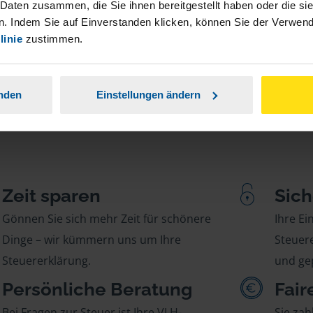
stständiger Tätigkeit und umsatzsteuerpflichtigen
 Daten zusammen, die Sie ihnen bereitgestellt haben oder die s
. Indem Sie auf Einverstanden klicken, können Sie der Verwe
linie
zustimmen.
anden
Einstellungen ändern
Zeit sparen
Sich
Gönnen Sie sich mehr Zeit für schönere
Ihre E
Dinge – wir kümmern uns um Ihre
Steuere
Steuererklärung.
und gep
Persönliche Beratung
Fair
Bei Fragen zur Steuer ist Ihre VLH-
Sie zah