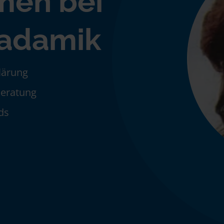
men bei
Hadamik
klärung
Beratung
ds