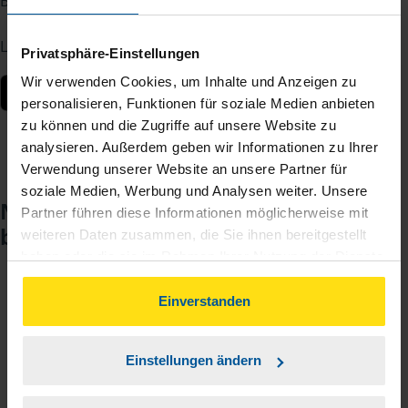
Berater – jederzeit und von überall.
Laden Sie die App kostenlos herunter:
Privatsphäre-Einstellungen
Wir verwenden Cookies, um Inhalte und Anzeigen zu
personalisieren, Funktionen für soziale Medien anbieten
zu können und die Zugriffe auf unsere Website zu
analysieren. Außerdem geben wir Informationen zu Ihrer
Verwendung unserer Website an unsere Partner für
soziale Medien, Werbung und Analysen weiter. Unsere
Noch keinen Zugang? So einfach
Partner führen diese Informationen möglicherweise mit
beantragen Sie ihn.
weiteren Daten zusammen, die Sie ihnen bereitgestellt
haben oder die sie im Rahmen Ihrer Nutzung der Dienste
gesammelt haben. Indem Sie auf Einverstanden klicken,
können Sie der Verwendung von Cookies, gemäß
Einverstanden
Sie teilen mir mit, dass Sie MeineVLH nutzen
1
unserer
➔ Datenschutzrichtlinie
zustimmen.
wollen.
Einstellungen ändern
Sie bekommen eine E-Mail mit Ihren Zugangsdaten
2
und einem Aktivierungslink.