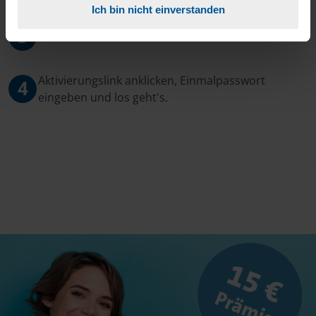
Ich bin nicht einverstanden
3
Sie erhalten von mir Ihr Einmal-Passwort.
Aktivierungslink anklicken, Einmalpasswort
4
eingeben und los geht's.