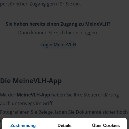
persönlichen Zugang gern für Sie ein.
Sie haben bereits einen Zugang zu MeineVLH?
Dann können Sie sich hier einloggen.
Login MeineVLH
Die MeineVLH-App
Mit der
MeineVLH-App
haben Sie Ihre Steuererklärung
auch unterwegs im Griff.
Fotografieren Sie Belege, laden Sie Dokumente sicher hoch
oder lesen Sie Nachrichten von Ihrer Beraterin oder Ihrem
Zustimmung
Details
Über Cookies