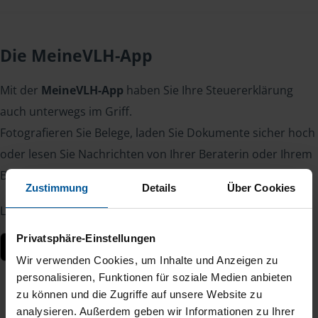
Die MeineVLH-App
Mit der
MeineVLH-App
haben Sie Ihre Steuererklärung
auch unterwegs im Griff.
Fotografieren Sie Belege, laden Sie Dokumente sicher hoch
oder lesen Sie Nachrichten von Ihrer Beraterin oder Ihrem
Berater – jederzeit und von überall.
Zustimmung
Details
Über Cookies
Laden Sie die App kostenlos herunter:
Privatsphäre-Einstellungen
Wir verwenden Cookies, um Inhalte und Anzeigen zu
personalisieren, Funktionen für soziale Medien anbieten
zu können und die Zugriffe auf unsere Website zu
analysieren. Außerdem geben wir Informationen zu Ihrer