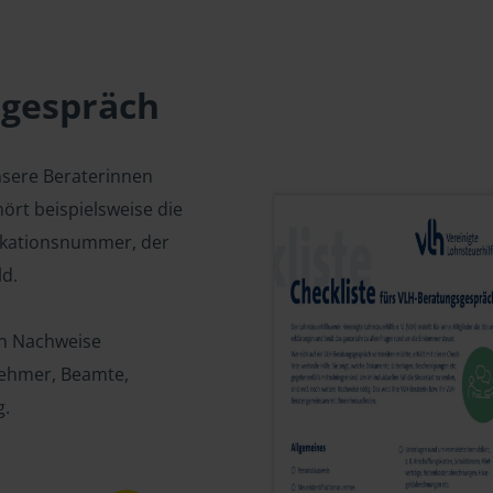
sgespräch
nsere Beraterinnen
ört beispielsweise die
fikationsnummer, der
d.
en Nachweise
tnehmer, Beamte,
g.