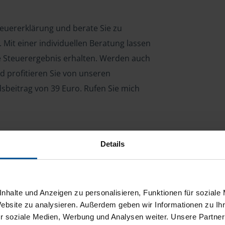
Steuererklärung und berate Sie zu
Mit einer individuellen Beratung lassen
le Steuerergebnis erhalten. Werden auch
d profitieren Sie von unseren
dsbeitrag von 39 Euro. Rufen Sie mich
Details
ng für Arbeitnehmer, Beamte, Auszubildende,
 Steuerberatungsgesetz (StBerG). Auch bei Einkünften
en der geeignete Dienstleister für Sie.
nhalte und Anzeigen zu personalisieren, Funktionen für soziale
stständiger Tätigkeit und umsatzsteuerpflichtigen
Website zu analysieren. Außerdem geben wir Informationen zu I
r soziale Medien, Werbung und Analysen weiter. Unsere Partner