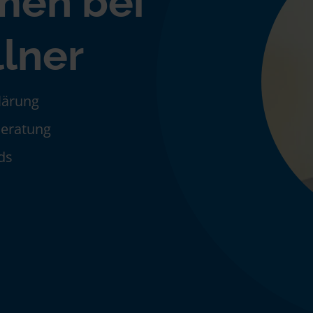
men bei
llner
klärung
Beratung
ds