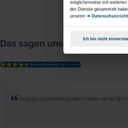
möglicherweise mit weiteren
der Dienste gesammelt haben
unserer
➔ Datenschutzricht
Ich bin nicht einverst
Das sagen unsere Mitglieder
4.8 von 5 Sternen
(6 Bewertungen)
Ein großes Dankeschön an Mario Cellner von der VLH Er