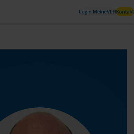
Login MeineVLH
Kontakt