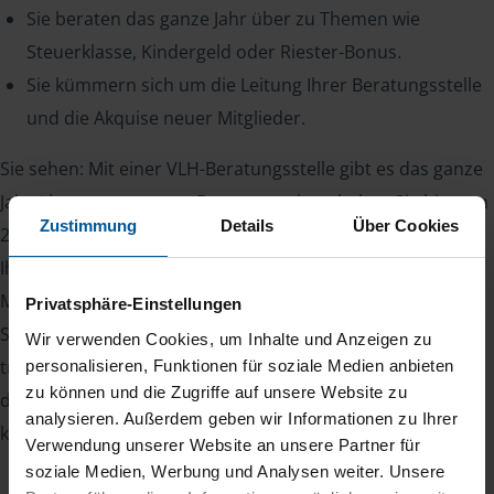
Sie beraten das ganze Jahr über zu Themen wie
Steuerklasse, Kindergeld oder Riester-Bonus.
Sie kümmern sich um die Leitung Ihrer Beratungsstelle
und die Akquise neuer Mitglieder.
Sie sehen: Mit einer VLH-Beratungsstelle gibt es das ganze
Jahr über etwas zu tun. Denn zum einen haben Sie bis zum
Zustimmung
Details
Über Cookies
28. Februar des Folgejahres Zeit, die Steuererklärung für
Ihre Mitglieder abzugeben, zum anderen kommen
Mitglieder auch während des Jahres mit Steuerfragen auf
Privatsphäre-Einstellungen
Sie zu. Ihr Vorteil: Zufriedene Mitglieder bleiben viele Jahre
Wir verwenden Cookies, um Inhalte und Anzeigen zu
treu und sorgen für Planungssicherheit. Somit kennt man
personalisieren, Funktionen für soziale Medien anbieten
zu können und die Zugriffe auf unsere Website zu
den eigenen Bestand und kann damit zuverlässig das
analysieren. Außerdem geben wir Informationen zu Ihrer
kommende Jahr kalkulieren.
Verwendung unserer Website an unsere Partner für
soziale Medien, Werbung und Analysen weiter. Unsere