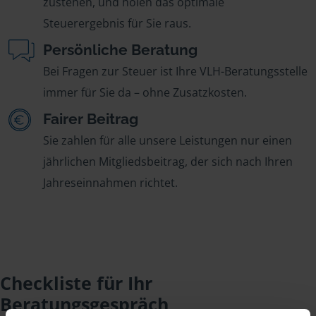
zustehen, und holen das optimale
Steuerergebnis für Sie raus.
Persönliche Beratung
Bei Fragen zur Steuer ist Ihre VLH-Beratungsstelle
immer für Sie da – ohne Zusatzkosten.
Fairer Beitrag
Sie zahlen für alle unsere Leistungen nur einen
jährlichen Mitgliedsbeitrag, der sich nach Ihren
Jahreseinnahmen richtet.
Checkliste für Ihr
Beratungsgespräch