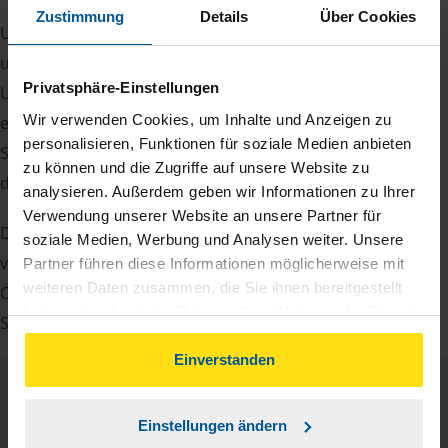
Zustimmung
Details
Über Cookies
Um Ihre Steuererklärung erstellen zu können, benötigen
unsere Beraterinnen und Berater eine Reihe von
Privatsphäre-Einstellungen
Unterlagen von Ihnen. Dazu gehört beispielsweise die
Wir verwenden Cookies, um Inhalte und Anzeigen zu
elektronische Lohnsteuerbescheinigung, Ihre
personalisieren, Funktionen für soziale Medien anbieten
Steueridentifikationsnummer, der Rentenbescheid oder
zu können und die Zugriffe auf unsere Website zu
die Bescheinigung über das Kindergeld.
analysieren. Außerdem geben wir Informationen zu Ihrer
Verwendung unserer Website an unsere Partner für
Damit Sie sich gut vorbereiten können und keinen der
soziale Medien, Werbung und Analysen weiter. Unsere
vielen Nachweise vergessen, stellen wir Ihnen hier eine
Partner führen diese Informationen möglicherweise mit
weiteren Daten zusammen, die Sie ihnen bereitgestellt
Checkliste für Arbeitnehmer, Beamte, Auszubildende und
haben oder die sie im Rahmen Ihrer Nutzung der Dienste
Studenten sowie Rentner zur Verfügung.
gesammelt haben. Indem Sie auf Einverstanden klicken,
können Sie der Verwendung von Cookies, gemäß
Einverstanden
unserer
➔ Datenschutzrichtlinie
zustimmen.
Checkliste
Deutsch
Einstellungen ändern
PDF - 585 KB