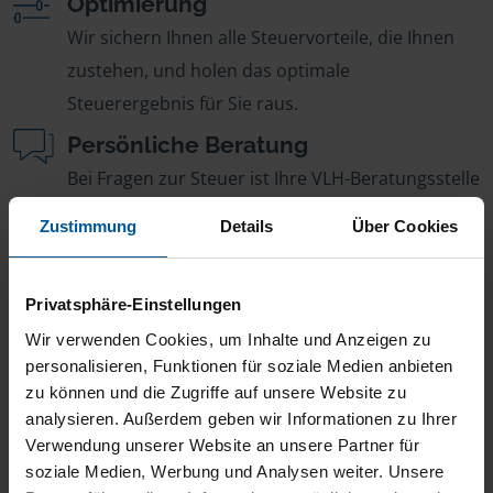
Optimierung
Wir sichern Ihnen alle Steuervorteile, die Ihnen
zustehen, und holen das optimale
Steuerergebnis für Sie raus.
Persönliche Beratung
Bei Fragen zur Steuer ist Ihre VLH-Beratungsstelle
immer für Sie da – ohne Zusatzkosten.
Zustimmung
Details
Über Cookies
Fairer Beitrag
Sie zahlen für alle unsere Leistungen nur einen
Privatsphäre-Einstellungen
jährlichen Mitgliedsbeitrag, der sich nach Ihren
Wir verwenden Cookies, um Inhalte und Anzeigen zu
Jahreseinnahmen richtet.
personalisieren, Funktionen für soziale Medien anbieten
zu können und die Zugriffe auf unsere Website zu
analysieren. Außerdem geben wir Informationen zu Ihrer
Verwendung unserer Website an unsere Partner für
soziale Medien, Werbung und Analysen weiter. Unsere