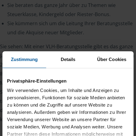
Sie beraten das ganze Jahr über zu Themen wie
Steuerklasse, Kindergeld oder Riester-Bonus.
Sie kümmern sich um die Leitung Ihrer Beratungsstelle
und die Akquise neuer Mitglieder.
Sie sehen: Mit einer VLH-Beratungsstelle gibt es das ganze
Jahr über etwas zu tun. Denn zum einen haben Sie bis zum
Zustimmung
Details
Über Cookies
28. Februar des Folgejahres Zeit, die Steuererklärung für
Ihre Mitglieder abzugeben, zum anderen kommen
Privatsphäre-Einstellungen
Mitglieder auch während des Jahres mit Steuerfragen auf
Wir verwenden Cookies, um Inhalte und Anzeigen zu
Sie zu. Ihr Vorteil: Zufriedene Mitglieder bleiben viele Jahre
personalisieren, Funktionen für soziale Medien anbieten
treu und sorgen für Planungssicherheit. Somit kennt man
zu können und die Zugriffe auf unsere Website zu
den eigenen Bestand und kann damit zuverlässig das
analysieren. Außerdem geben wir Informationen zu Ihrer
kommende Jahr kalkulieren.
Verwendung unserer Website an unsere Partner für
soziale Medien, Werbung und Analysen weiter. Unsere
Partner führen diese Informationen möglicherweise mit