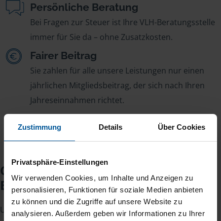
Persönliche Beratung
Bei Fragen zur Steuer ist Ihre VLH-Beratungsstelle
immer für Sie da – ohne Zusatzkosten.
Fairer Beitrag
Sie zahlen für alle unsere Leistungen nur einen
jährlichen Mitgliedsbeitrag, der sich nach Ihren
Jahreseinnahmen richtet.
Zustimmung
Details
Über Cookies
Privatsphäre-Einstellungen
Checkliste für Ihr
Wir verwenden Cookies, um Inhalte und Anzeigen zu
Beratungsgespräch
personalisieren, Funktionen für soziale Medien anbieten
zu können und die Zugriffe auf unsere Website zu
Um Ihre Steuererklärung erstellen zu können, benötigen
analysieren. Außerdem geben wir Informationen zu Ihrer