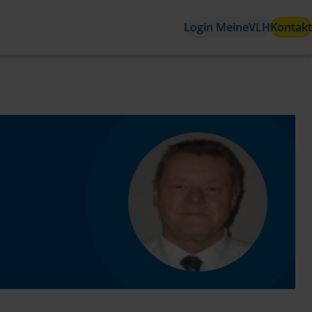
Login MeineVLH
Kontakt