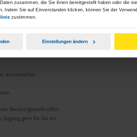
n, Zeit und Porto sparen und jederzeit
 Daten zusammen, die Sie ihnen bereitgestellt haben oder die s
. Indem Sie auf Einverstanden klicken, können Sie der Verwe
linie
zustimmen.
ansparent.
anden
Einstellungen ändern
ter austauschen
ionen
ser Beratungsstelle offen.
n Zugang gern für Sie ein.