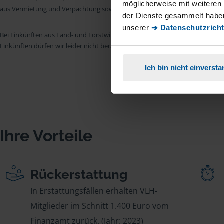
möglicherweise mit weiteren
aus Vermietung und Verpachtung sowie Kapitalerträgen sind wir in vielen Fäll
der Dienste gesammelt haben
unserer
➔ Datenschutzricht
Bei Einkünften aus Land- und Forstwirtschaft, aus Gewerbebetrieb, aus selb
Einkünften dürfen wir leider nicht beraten.
Ich bin nicht einverst
Ihre Vorteile
Rückerstattung
In Erstattungsfällen erhalten VLH-
Mitglieder im Schnitt 1.400 Euro vom
Finanzamt zurück. (Jahr: 2023)