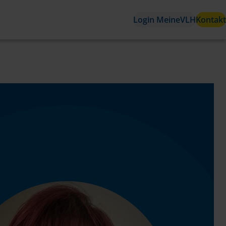
Login MeineVLH
Kontakt