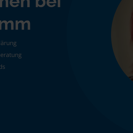
men bei
Timm
klärung
Beratung
ds