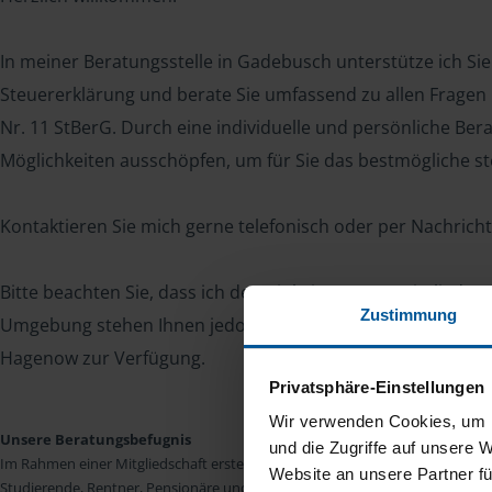
In meiner Beratungsstelle in Gadebusch unterstütze ich Sie 
Steuererklärung und berate Sie umfassend zu allen Frage
Nr. 11 StBerG. Durch eine individuelle und persönliche Be
Möglichkeiten ausschöpfen, um für Sie das bestmögliche ste
Kontaktieren Sie mich gerne telefonisch oder per Nachricht 
Bitte beachten Sie, dass ich derzeit keine neuen Mitgliede
Zustimmung
Umgebung stehen Ihnen jedoch weitere VLH-Beratungsstelle
Hagenow zur Verfügung.
Privatsphäre-Einstellungen
Wir verwenden Cookies, um I
Unsere Beratungsbefugnis
und die Zugriffe auf unsere 
Im Rahmen einer Mitgliedschaft erstellen wir die Einkommensteuererkläru
Website an unsere Partner fü
Studierende, Rentner, Pensionäre und Unterhaltsempfänger nach § 4 Nr. 11