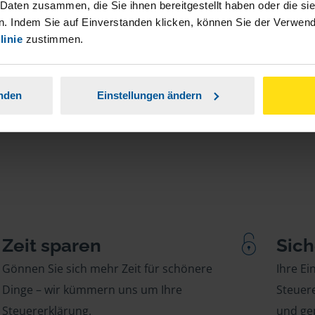
 Daten zusammen, die Sie ihnen bereitgestellt haben oder die s
en der geeignete Dienstleister für Sie.
. Indem Sie auf Einverstanden klicken, können Sie der Verwe
linie
zustimmen.
stständiger Tätigkeit und umsatzsteuerpflichtigen
anden
Einstellungen ändern
Zeit sparen
Sich
Gönnen Sie sich mehr Zeit für schönere
Ihre E
Dinge – wir kümmern uns um Ihre
Steuere
Steuererklärung.
und gep