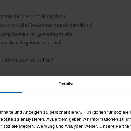
gerne bei der Erstellung Ihrer
n rund um die Einkommensteuer gemäß § 4
ratung können wir gemeinsam alle
uerliche Ergebnis zu erzielen.
– ich freue mich auf Sie!
r aufnehmen kann. In der näheren
Details
n in Rehna, Perlin, Schwerin und
nhalte und Anzeigen zu personalisieren, Funktionen für soziale
Website zu analysieren. Außerdem geben wir Informationen zu I
ng für Arbeitnehmer, Beamte, Auszubildende,
r soziale Medien, Werbung und Analysen weiter. Unsere Partner
 Steuerberatungsgesetz (StBerG). Auch bei Einkünften