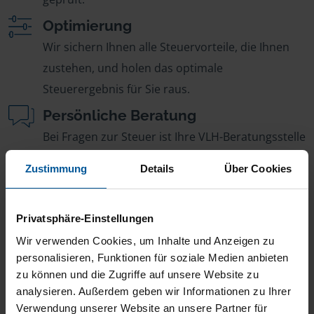
Optimierung
Wir sichern Ihnen alle Steuervorteile, die Ihnen
zustehen, und holen das optimale
Steuerergebnis für Sie raus.
Persönliche Beratung
Bei Fragen zur Steuer ist Ihre VLH-Beratungsstelle
immer für Sie da – ohne Zusatzkosten.
Zustimmung
Details
Über Cookies
Fairer Beitrag
Sie zahlen für alle unsere Leistungen nur einen
Privatsphäre-Einstellungen
jährlichen Mitgliedsbeitrag, der sich nach Ihren
Wir verwenden Cookies, um Inhalte und Anzeigen zu
Jahreseinnahmen richtet.
personalisieren, Funktionen für soziale Medien anbieten
zu können und die Zugriffe auf unsere Website zu
analysieren. Außerdem geben wir Informationen zu Ihrer
Verwendung unserer Website an unsere Partner für