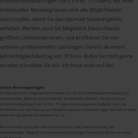
Einkommensteuerfragen nach § 4 Nr. 11 StBerG. Mit einer
individuellen Beratung lassen sich alle Möglichkeiten
ausschöpfen, damit Sie das optimale Steuerergebnis
erhalten. Werden auch Sie Mitglied in Deutschlands
größtem Lohnsteuerverein, und profitieren Sie von
unseren professionellen Leistungen, bereits ab einem
Jahresmitgliedsbeitrag von 39 Euro. Rufen Sie mich gerne
an oder schreiben Sie mir. Ich freue mich auf Sie!
Unsere Beratungsbefugnis
Im Rahmen einer Mitgliedschaft erstellen wir die Einkommensteuererklärung für
Arbeitnehmer, Beamte, Auszubildende, Studierende, Rentner, Pensionäre und
Unterhaltsempfänger nach § 4 Nr. 11 Steuerberatungsgesetz (StBerG). Auch bei
Einkünften aus Vermietung und Verpachtung sowie Kapitalerträgen sind wir in vielen
Fällen der geeignete Dienstleister für Sie.
Bei Einkünften aus Land- und Forstwirtschaft, aus Gewerbebetrieb, aus
selbstständiger Tätigkeit und umsatzsteuerpflichtigen Einkünften dürfen wir leider
nicht beraten.