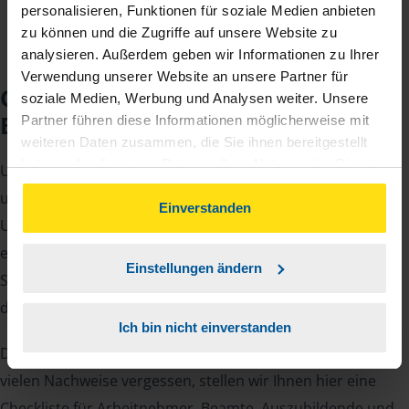
personalisieren, Funktionen für soziale Medien anbieten
zu können und die Zugriffe auf unsere Website zu
analysieren. Außerdem geben wir Informationen zu Ihrer
Verwendung unserer Website an unsere Partner für
Checkliste für Ihr
soziale Medien, Werbung und Analysen weiter. Unsere
Beratungsgespräch
Partner führen diese Informationen möglicherweise mit
weiteren Daten zusammen, die Sie ihnen bereitgestellt
haben oder die sie im Rahmen Ihrer Nutzung der Dienste
Um Ihre Steuererklärung erstellen zu können, benötigen
gesammelt haben. Indem Sie auf Einverstanden klicken,
unsere Beraterinnen und Berater eine Reihe von
können Sie der Verwendung von Cookies, gemäß
Einverstanden
Unterlagen von Ihnen. Dazu gehört beispielsweise die
unserer
➔ Datenschutzrichtlinie
zustimmen.
elektronische Lohnsteuerbescheinigung, Ihre
Einstellungen ändern
Steueridentifikationsnummer, der Rentenbescheid oder
die Bescheinigung über das Kindergeld.
Ich bin nicht einverstanden
Damit Sie sich gut vorbereiten können und keinen der
vielen Nachweise vergessen, stellen wir Ihnen hier eine
Checkliste für Arbeitnehmer, Beamte, Auszubildende und