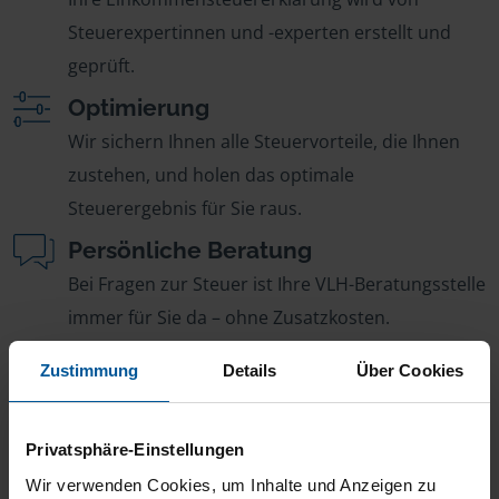
Steuerexpertinnen und -experten erstellt und
geprüft.
Optimierung
Wir sichern Ihnen alle Steuervorteile, die Ihnen
zustehen, und holen das optimale
Steuerergebnis für Sie raus.
Persönliche Beratung
Bei Fragen zur Steuer ist Ihre VLH-Beratungsstelle
immer für Sie da – ohne Zusatzkosten.
Fairer Beitrag
Zustimmung
Details
Über Cookies
Sie zahlen für alle unsere Leistungen nur einen
jährlichen Mitgliedsbeitrag, der sich nach Ihren
Privatsphäre-Einstellungen
Jahreseinnahmen richtet.
Wir verwenden Cookies, um Inhalte und Anzeigen zu