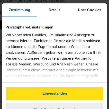
Berater – jederzeit und von überall.
Zustimmung
Details
Über Cookies
Laden Sie die App kostenlos herunter:
Privatsphäre-Einstellungen
Wir verwenden Cookies, um Inhalte und Anzeigen zu
personalisieren, Funktionen für soziale Medien anbieten
zu können und die Zugriffe auf unsere Website zu
analysieren. Außerdem geben wir Informationen zu Ihrer
Noch keinen Zugang? So einfach
Verwendung unserer Website an unsere Partner für
beantragen Sie ihn.
soziale Medien, Werbung und Analysen weiter. Unsere
Partner führen diese Informationen möglicherweise mit
weiteren Daten zusammen, die Sie ihnen bereitgestellt
Sie teilen mir mit, dass Sie MeineVLH nutzen
haben oder die sie im Rahmen Ihrer Nutzung der Dienste
1
wollen.
gesammelt haben. Indem Sie auf Einverstanden klicken,
können Sie der Verwendung von Cookies, gemäß
Einverstanden
unserer
➔ Datenschutzrichtlinie
zustimmen.
Sie bekommen eine E-Mail mit Ihren Zugangsdaten
2
und einem Aktivierungslink.