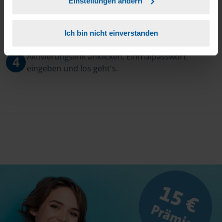
Einstellungen ändern
3
Sie erhalten von mir Ihr Einmal-Passwort.
Ich bin nicht einverstanden
Aktivierungslink anklicken, Einmalpasswort
4
eingeben und los geht's.