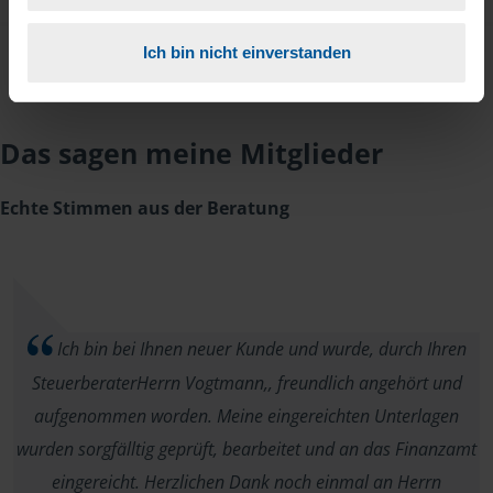
Ich bin nicht einverstanden
Das sagen meine Mitglieder
Echte Stimmen aus der Beratung
Ich bin bei Ihnen neuer Kunde und wurde, durch Ihren
SteuerberaterHerrn Vogtmann,, freundlich angehört und
aufgenommen worden. Meine eingereichten Unterlagen
wurden sorgfälltig geprüft, bearbeitet und an das Finanzamt
eingereicht. Herzlichen Dank noch einmal an Herrn