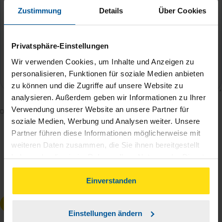
Zustimmung
Details
Über Cookies
Privatsphäre-Einstellungen
Wir verwenden Cookies, um Inhalte und Anzeigen zu
personalisieren, Funktionen für soziale Medien anbieten
zu können und die Zugriffe auf unsere Website zu
analysieren. Außerdem geben wir Informationen zu Ihrer
Verwendung unserer Website an unsere Partner für
Mit dem Absenden des Kontaktformulars erkläre ich
soziale Medien, Werbung und Analysen weiter. Unsere
mich damit einverstanden, dass meine Daten zur
Partner führen diese Informationen möglicherweise mit
Bearbeitung meines Anliegens sowie zur internen
weiteren Daten zusammen, die Sie ihnen bereitgestellt
Analyse der Zugriffsquelle verwendet werden.
haben oder die sie im Rahmen Ihrer Nutzung der Dienste
Die
Datenschutzbestimmungen
habe ich zur
gesammelt haben. Indem Sie auf Einverstanden klicken,
Kenntnis genommen.
*
können Sie der Verwendung von Cookies, gemäß
Einverstanden
unserer
➔ Datenschutzrichtlinie
zustimmen.
Anfrage absenden
Einstellungen ändern