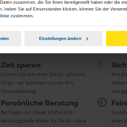
 Daten zusammen, die Sie ihnen bereitgestellt haben oder die s
. Indem Sie auf Einverstanden klicken, können Sie der Verwe
linie
zustimmen.
anden
Einstellungen ändern
Zeit sparen
Sich
Gönnen Sie sich mehr Zeit für schönere
Ihre E
Dinge – wir kümmern uns um Ihre
Steuere
Steuererklärung.
und gep
Persönliche Beratung
Fair
Bei Fragen zur Steuer ist Ihre VLH-
Sie zah
Beratungsstelle immer für Sie da – ohne
einen j