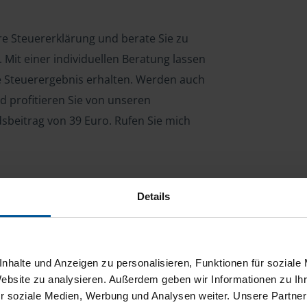
hre Steuererklärung und berate Sie zu
Mit einer individuellen Beratung lassen
le Steuerergebnis erhalten. Werden auch
d profitieren Sie von unseren
dsbeitrag von 39 Euro. Rufen Sie mich
Details
ng für Arbeitnehmer, Beamte, Auszubildende,
 Steuerberatungsgesetz (StBerG). Auch bei Einkünften
en der geeignete Dienstleister für Sie.
nhalte und Anzeigen zu personalisieren, Funktionen für soziale
stständiger Tätigkeit und umsatzsteuerpflichtigen
Website zu analysieren. Außerdem geben wir Informationen zu I
r soziale Medien, Werbung und Analysen weiter. Unsere Partner