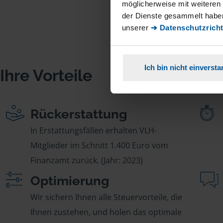
möglicherweise mit weiteren
der Dienste gesammelt haben
unserer
➔ Datenschutzricht
Ich bin nicht einverst
Ihre Vorteile
Rückerstattung
In Erstattungsfällen erhalten VLH-
Mitglieder im Schnitt 1.400 Euro vom
Finanzamt zurück. (Jahr: 2023)
Optimierung
Wir sichern Ihnen alle Steuervorteile, die
Ihnen zustehen, und holen das optimale