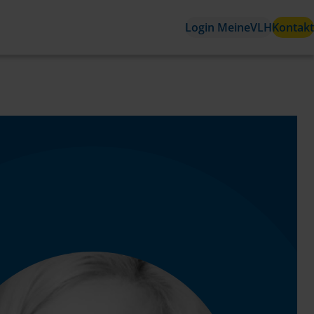
Login MeineVLH
Kontakt