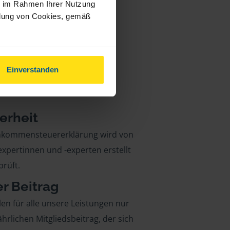
ie im Rahmen Ihrer Nutzung
ndung von Cookies, gemäß
Einverstanden
erheit
inkommensteuererklärung wird von
xpertinnen und -experten erstellt
rüft.
er Beitrag
len für alle unsere Leistungen nur
ährlichen Mitgliedsbeitrag, der sich