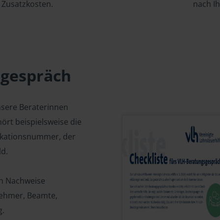
Zusatzkosten.
nach I
sgespräch
nsere Beraterinnen
ört beispielsweise die
fikationsnummer, der
d.
en Nachweise
tnehmer, Beamte,
g.