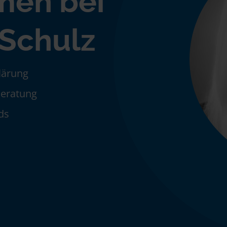
men bei
Schulz
klärung
Beratung
ds