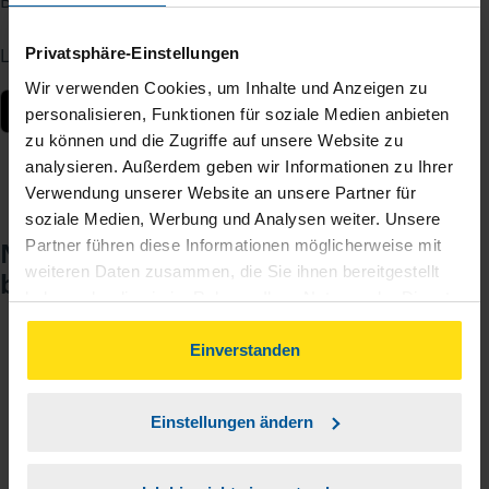
Berater – jederzeit und von überall.
Laden Sie die App kostenlos herunter:
Privatsphäre-Einstellungen
Wir verwenden Cookies, um Inhalte und Anzeigen zu
personalisieren, Funktionen für soziale Medien anbieten
zu können und die Zugriffe auf unsere Website zu
analysieren. Außerdem geben wir Informationen zu Ihrer
Verwendung unserer Website an unsere Partner für
soziale Medien, Werbung und Analysen weiter. Unsere
Partner führen diese Informationen möglicherweise mit
Noch keinen Zugang? So einfach
weiteren Daten zusammen, die Sie ihnen bereitgestellt
beantragen Sie ihn.
haben oder die sie im Rahmen Ihrer Nutzung der Dienste
gesammelt haben. Indem Sie auf Einverstanden klicken,
können Sie der Verwendung von Cookies, gemäß
Einverstanden
Sie teilen mir mit, dass Sie MeineVLH nutzen
1
unserer
➔ Datenschutzrichtlinie
zustimmen.
wollen.
Einstellungen ändern
Sie bekommen eine E-Mail mit Ihren Zugangsdaten
2
und einem Aktivierungslink.