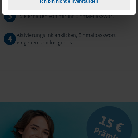
Ich bin nicht einverstanden
3
Sie erhalten von mir Ihr Einmal-Passwort.
Aktivierungslink anklicken, Einmalpasswort
4
eingeben und los geht's.