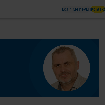
Login MeineVLH
Kontakt