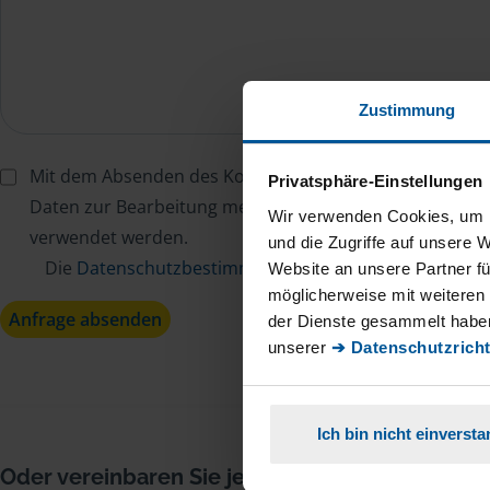
Zustimmung
Mit dem Absenden des Kontaktformulars erkläre ich mi
Privatsphäre-Einstellungen
Daten zur Bearbeitung meines Anliegens sowie zur inter
Wir verwenden Cookies, um I
verwendet werden.
und die Zugriffe auf unsere 
Die
Datenschutzbestimmungen
habe ich zur Kenntn
Website an unsere Partner fü
möglicherweise mit weiteren
Anfrage absenden
der Dienste gesammelt haben
unserer
➔ Datenschutzricht
Ich bin nicht einverst
Oder vereinbaren Sie jetzt Ihren