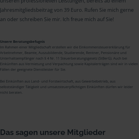
unseren professionellen Leistungen, bereits ab einem
Jahresmitgliedsbeitrag von 39 Euro. Rufen Sie mich gerne
an oder schreiben Sie mir. Ich freue mich auf Sie!
Unsere Beratungsbefugnis
Im Rahmen einer Mitgliedschaft erstellen wir die Einkommensteuererklärung für
Arbeitnehmer, Beamte, Auszubildende, Studierende, Rentner, Pensionäre und
Unterhaltsempfänger nach § 4 Nr. 11 Steuerberatungsgesetz (StBerG). Auch bei
Einkünften aus Vermietung und Verpachtung sowie Kapitalerträgen sind wir in vielen
Fällen der geeignete Dienstleister für Sie.
Bei Einkünften aus Land- und Forstwirtschaft, aus Gewerbebetrieb, aus
selbstständiger Tätigkeit und umsatzsteuerpflichtigen Einkünften dürfen wir leider
nicht beraten.
Das sagen unsere Mitglieder