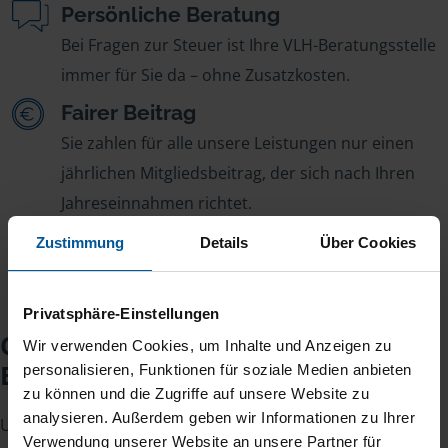
Persönliche Beratung
Bei Fragen zur Steuer ist Ihre VLH-Beratungsstelle
immer für Sie da – ohne Zusatzkosten.
Fairer Beitrag
Sie zahlen für alle unsere Leistungen nur einen
jährlichen Mitgliedsbeitrag, der sich nach Ihren
Jahreseinnahmen richtet.
Zustimmung
Details
Über Cookies
Privatsphäre-Einstellungen
Checkliste für Ihr
Wir verwenden Cookies, um Inhalte und Anzeigen zu
Beratungsgespräch
personalisieren, Funktionen für soziale Medien anbieten
zu können und die Zugriffe auf unsere Website zu
analysieren. Außerdem geben wir Informationen zu Ihrer
Um Ihre Steuererklärung erstellen zu können, benötigen
Verwendung unserer Website an unsere Partner für